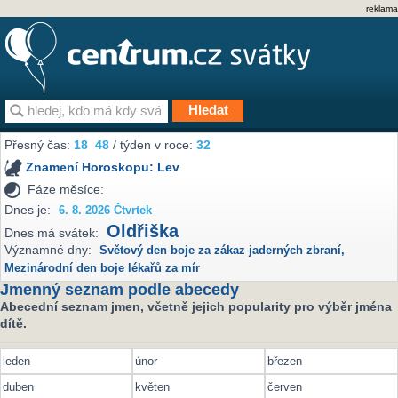
reklama
Přesný čas:
18
48
/ týden v roce:
32
Znamení Horoskopu:
Lev
Fáze měsíce:
Dnes je:
6. 8. 2026 Čtvrtek
Oldřiška
Dnes má svátek:
Významné dny:
Světový den boje za zákaz jaderných zbraní
,
Mezinárodní den boje lékařů za mír
Jmenný seznam podle abecedy
Abecední seznam jmen, včetně jejich popularity pro výběr jména
dítě.
leden
únor
březen
duben
květen
červen