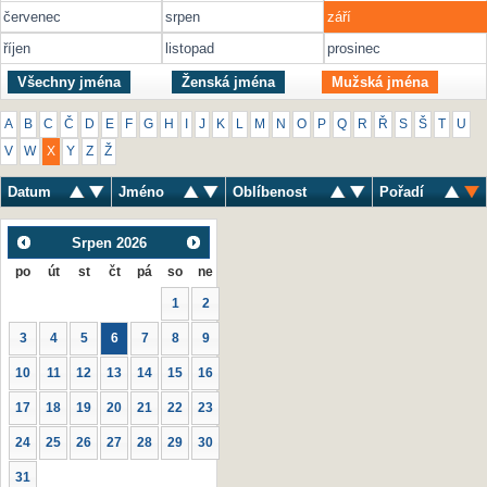
červenec
srpen
září
říjen
listopad
prosinec
Všechny jména
Ženská jména
Mužská jména
A
B
C
Č
D
E
F
G
H
I
J
K
L
M
N
O
P
Q
R
Ř
S
Š
T
U
V
W
X
Y
Z
Ž
Datum
Jméno
Oblíbenost
Pořadí
Srpen
2026
po
út
st
čt
pá
so
ne
1
2
3
4
5
6
7
8
9
10
11
12
13
14
15
16
17
18
19
20
21
22
23
24
25
26
27
28
29
30
31