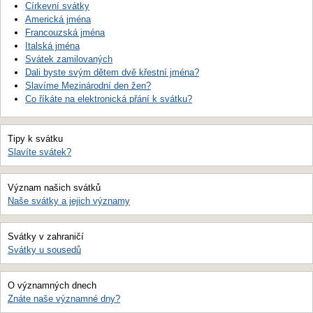
Církevní svátky
Americká jména
Francouzská jména
Italská jména
Svátek zamilovaných
Dali byste svým dětem dvě křestní jména?
Slavíme Mezinárodní den žen?
Co říkáte na elektronická přání k svátku?
Tipy k svátku
Slavíte svátek?
Význam našich svátků
Naše svátky a jejich významy
Svátky v zahraničí
Svátky u sousedů
O významných dnech
Znáte naše významné dny?