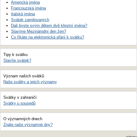
Americká jména
Francouzská jména
Italská jména
Svátek zamilovaných
Dali byste svým dětem dvě křestní jména?
Slavíme Mezinárodní den žen?
Co říkáte na elektronická přání k svátku?
Tipy k svátku
Slavíte svátek?
Význam našich svátků
Naše svátky a jejich významy
Svátky v zahraničí
Svátky u sousedů
O významných dnech
Znáte naše významné dny?
reklama