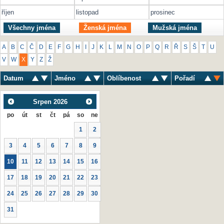
říjen
listopad
prosinec
Všechny jména
Ženská jména
Mužská jména
A
B
C
Č
D
E
F
G
H
I
J
K
L
M
N
O
P
Q
R
Ř
S
Š
T
U
V
W
X
Y
Z
Ž
Datum
Jméno
Oblíbenost
Pořadí
Srpen
2026
po
út
st
čt
pá
so
ne
1
2
3
4
5
6
7
8
9
10
11
12
13
14
15
16
17
18
19
20
21
22
23
24
25
26
27
28
29
30
31