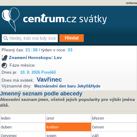
reklama
Přesný čas:
21
:
38
/ týden v roce:
33
Znamení Horoskopu:
Lev
Fáze měsíce:
Dnes je:
10. 8. 2026 Pondělí
Vavřinec
Dnes má svátek:
Významné dny:
Mezinárodní den baru Jekyll&Hyde
Jmenný seznam podle abecedy
Abecední seznam jmen, včetně jejich popularity pro výběr jména
dítě.
leden
únor
březen
duben
květen
červen
červenec
srpen
září