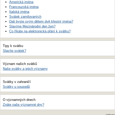
Americká jména
Francouzská jména
Italská jména
Svátek zamilovaných
Dali byste svým dětem dvě křestní jména?
Slavíme Mezinárodní den žen?
Co říkáte na elektronická přání k svátku?
Tipy k svátku
Slavíte svátek?
Význam našich svátků
Naše svátky a jejich významy
Svátky v zahraničí
Svátky u sousedů
O významných dnech
Znáte naše významné dny?
reklama