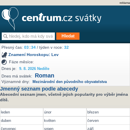
reklama
Přesný čas:
03
:
34
/ týden v roce:
32
Znamení Horoskopu:
Lev
Fáze měsíce:
Dnes je:
9. 8. 2026 Neděle
Roman
Dnes má svátek:
Významné dny:
Mezinárodní den původního obyvatelstva
Jmenný seznam podle abecedy
Abecední seznam jmen, včetně jejich popularity pro výběr jména
dítě.
leden
únor
březen
duben
květen
červen
červenec
srpen
září