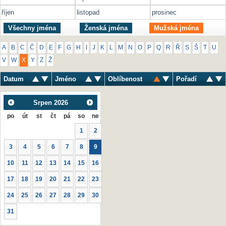
říjen
listopad
prosinec
Všechny jména
Ženská jména
Mužská jména
A
B
C
Č
D
E
F
G
H
I
J
K
L
M
N
O
P
Q
R
Ř
S
Š
T
U
V
W
X
Y
Z
Ž
Datum
Jméno
Oblíbenost
Pořadí
Srpen
2026
po
út
st
čt
pá
so
ne
1
2
3
4
5
6
7
8
9
10
11
12
13
14
15
16
17
18
19
20
21
22
23
24
25
26
27
28
29
30
31