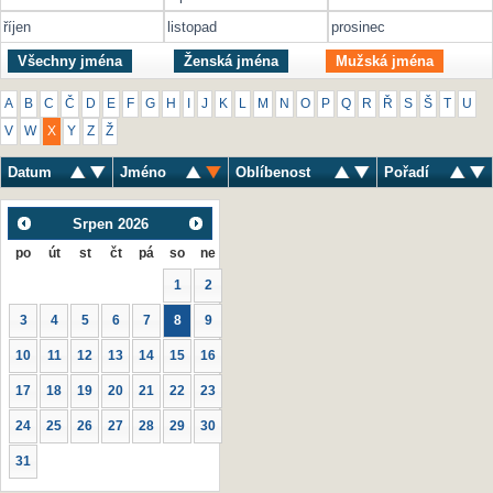
říjen
listopad
prosinec
Všechny jména
Ženská jména
Mužská jména
A
B
C
Č
D
E
F
G
H
I
J
K
L
M
N
O
P
Q
R
Ř
S
Š
T
U
V
W
X
Y
Z
Ž
Datum
Jméno
Oblíbenost
Pořadí
Srpen
2026
po
út
st
čt
pá
so
ne
1
2
3
4
5
6
7
8
9
10
11
12
13
14
15
16
17
18
19
20
21
22
23
24
25
26
27
28
29
30
31