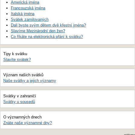
Americká jména
Francouzská jména
Italská jména
Svátek zamilovaných
Dali byste svým dětem dvě křestní jména?
Slavíme Mezinárodní den žen?
Co říkáte na elektronická přání k svátku?
Tipy k svátku
Slavíte svátek?
Význam našich svátků
Naše svátky a jejich významy
Svátky v zahraničí
Svátky u sousedů
O významných dnech
Znáte naše významné dny?
reklama