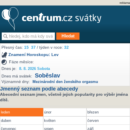
reklama
Přesný čas:
15
37
/ týden v roce:
32
Znamení Horoskopu:
Lev
Fáze měsíce:
Dnes je:
8. 8. 2026 Sobota
Soběslav
Dnes má svátek:
Významné dny:
Mezinárodní den ženského orgasmu
Jmenný seznam podle abecedy
Abecední seznam jmen, včetně jejich popularity pro výběr jména
dítě.
leden
únor
březen
duben
květen
červen
červenec
srpen
září