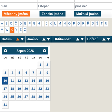
říjen
listopad
prosinec
Všechny jména
Ženská jména
Mužská jména
A
B
C
Č
D
E
F
G
H
I
J
K
L
M
N
O
P
Q
R
Ř
S
Š
T
U
V
W
X
Y
Z
Ž
Datum
Jméno
Oblíbenost
Pořadí
Srpen
2026
po
út
st
čt
pá
so
ne
1
2
3
4
5
6
7
8
9
10
11
12
13
14
15
16
17
18
19
20
21
22
23
24
25
26
27
28
29
30
31