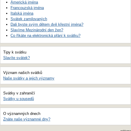
Americká jména
Francouzská jména
Italská jména
Svátek zamilovaných
Dali byste svým dětem dvě křestní jména?
Slavíme Mezinárodní den žen?
Co říkáte na elektronická přání k svátku?
Tipy k svátku
Slavíte svátek?
Význam našich svátků
Naše svátky a jejich významy
Svátky v zahraničí
Svátky u sousedů
O významných dnech
Znáte naše významné dny?
reklama