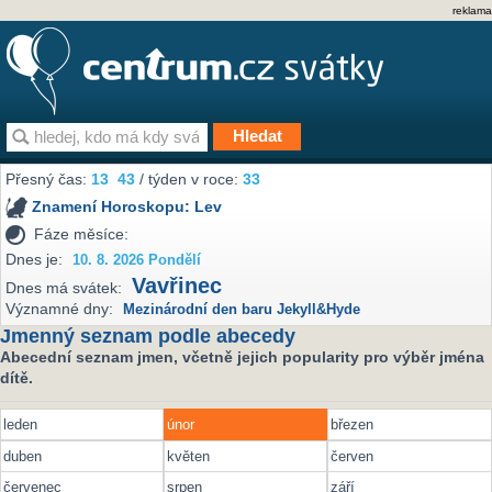
reklama
Přesný čas:
13
43
/ týden v roce:
33
Znamení Horoskopu:
Lev
Fáze měsíce:
Dnes je:
10. 8. 2026 Pondělí
Vavřinec
Dnes má svátek:
Významné dny:
Mezinárodní den baru Jekyll&Hyde
Jmenný seznam podle abecedy
Abecední seznam jmen, včetně jejich popularity pro výběr jména
dítě.
leden
únor
březen
duben
květen
červen
červenec
srpen
září