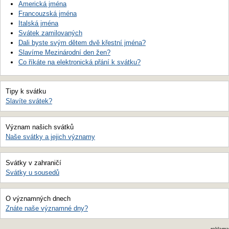
Americká jména
Francouzská jména
Italská jména
Svátek zamilovaných
Dali byste svým dětem dvě křestní jména?
Slavíme Mezinárodní den žen?
Co říkáte na elektronická přání k svátku?
Tipy k svátku
Slavíte svátek?
Význam našich svátků
Naše svátky a jejich významy
Svátky v zahraničí
Svátky u sousedů
O významných dnech
Znáte naše významné dny?
reklama