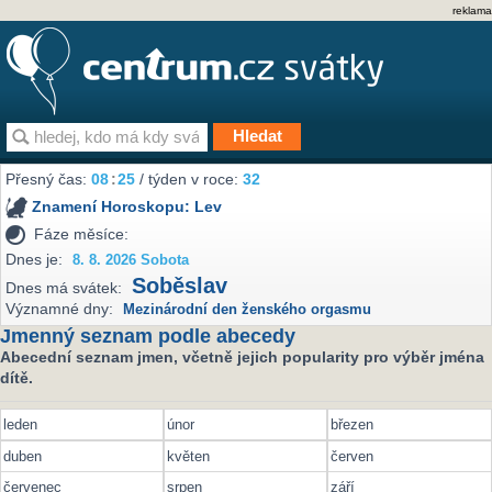
reklama
Přesný čas:
08
:
25
/ týden v roce:
32
Znamení Horoskopu:
Lev
Fáze měsíce:
Dnes je:
8. 8. 2026 Sobota
Soběslav
Dnes má svátek:
Významné dny:
Mezinárodní den ženského orgasmu
Jmenný seznam podle abecedy
Abecední seznam jmen, včetně jejich popularity pro výběr jména
dítě.
leden
únor
březen
duben
květen
červen
červenec
srpen
září