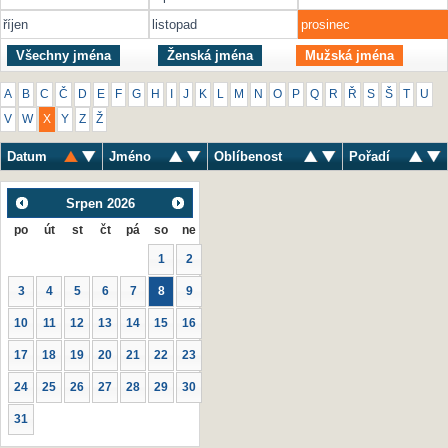
říjen
listopad
prosinec
Všechny jména
Ženská jména
Mužská jména
A
B
C
Č
D
E
F
G
H
I
J
K
L
M
N
O
P
Q
R
Ř
S
Š
T
U
V
W
X
Y
Z
Ž
Datum
Jméno
Oblíbenost
Pořadí
Srpen
2026
po
út
st
čt
pá
so
ne
1
2
3
4
5
6
7
8
9
10
11
12
13
14
15
16
17
18
19
20
21
22
23
24
25
26
27
28
29
30
31