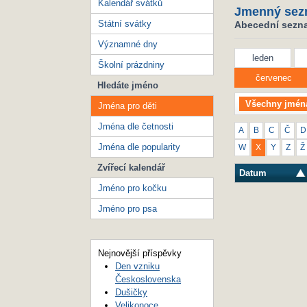
Kalendář svátků
Jmenný sez
Státní svátky
Abecední seznam
Významné dny
leden
Školní prázdniny
červenec
Hledáte jméno
Všechny jmén
Jména pro děti
Jména dle četnosti
A
B
C
Č
D
Jména dle popularity
W
X
Y
Z
Ž
Zvířecí kalendář
Datum
Jméno pro kočku
Jméno pro psa
Nejnovější příspěvky
Den vzniku
Československa
Dušičky
Velikonoce