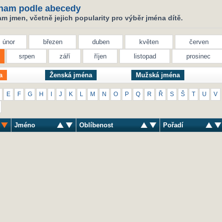
nam podle abecedy
 jmen, včetně jejich popularity pro výběr jména dítě.
únor
březen
duben
květen
červen
srpen
září
říjen
listopad
prosinec
a
Ženská jména
Mužská jména
E
F
G
H
I
J
K
L
M
N
O
P
Q
R
Ř
S
Š
T
U
V
Jméno
Oblíbenost
Pořadí