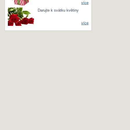
více
Darujte k svátku květiny
více