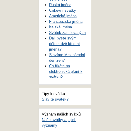
Ruská jména
Církevní svátky
Americká jména
Francouzská jména
Italská jména
Svátek zamilovaných
Dali byste svým
dětem dvě křestní
jména?
Slavíme Mezinárodní
den žen?
Co říkáte na
elektronická přání k
svátku?
Tipy k svátku
Slavíte svátek?
Význam našich svátků
Naše svátky a jejich
významy