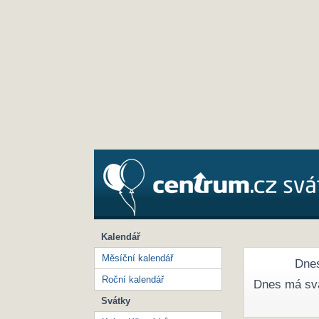
Kalendář
Měsíční kalendář
Dnes
Roční kalendář
Dnes má sv
Svátky