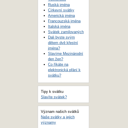
Ruská jména
Církevní svátky
Americká jména
Francouzská jména
Italská jména
Svátek zamilovaných
Dali byste svým
dětem dvě křestní
jména?
Slavíme Mezinárodní
den žen?
Co říkáte na
elektronická přání k
svátku?
Tipy k svátku
Slavíte svátek?
Význam našich svátků
Naše svátky a jejich
významy