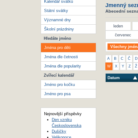
Kalendář svátků
Jmenný sez
Státní svátky
Abecední seznam
Významné dny
leden
Školní prázdniny
červenec
Hledáte jméno
Všechny jmén
Jména pro děti
Jména dle četnosti
A
B
C
Č
D
Jména dle popularity
W
X
Y
Z
Ž
Zvířecí kalendář
Datum
Jméno pro kočku
Jméno pro psa
Nejnovější příspěvky
Den vzniku
Československa
Dušičky
Velikonoce