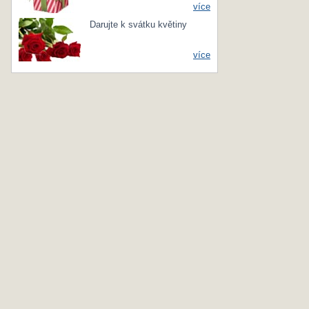
více
Darujte k svátku květiny
více