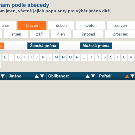
nam podle abecedy
 jmen, včetně jejich popularity pro výběr jména dítě.
únor
březen
duben
květen
červen
srpen
září
říjen
listopad
prosinec
a
Ženská jména
Mužská jména
E
F
G
H
I
J
K
L
M
N
O
P
Q
R
Ř
S
Š
T
U
V
Jméno
Oblíbenost
Pořadí