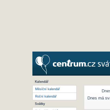
Kalendář
Měsíční kalendář
Dnes
Roční kalendář
Dnes má sv
Svátky