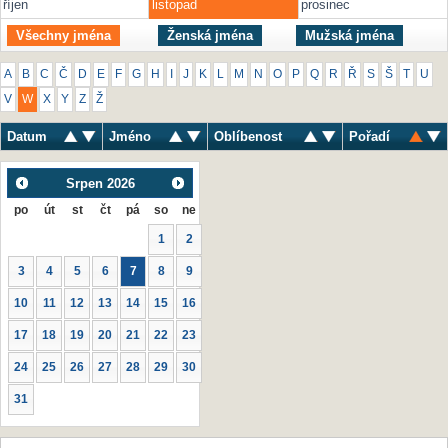
říjen
listopad
prosinec
Všechny jména
Ženská jména
Mužská jména
A
B
C
Č
D
E
F
G
H
I
J
K
L
M
N
O
P
Q
R
Ř
S
Š
T
U
V
W
X
Y
Z
Ž
Datum
Jméno
Oblíbenost
Pořadí
Srpen
2026
po
út
st
čt
pá
so
ne
1
2
3
4
5
6
7
8
9
10
11
12
13
14
15
16
17
18
19
20
21
22
23
24
25
26
27
28
29
30
31