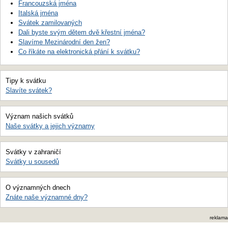
Francouzská jména
Italská jména
Svátek zamilovaných
Dali byste svým dětem dvě křestní jména?
Slavíme Mezinárodní den žen?
Co říkáte na elektronická přání k svátku?
Tipy k svátku
Slavíte svátek?
Význam našich svátků
Naše svátky a jejich významy
Svátky v zahraničí
Svátky u sousedů
O významných dnech
Znáte naše významné dny?
reklama