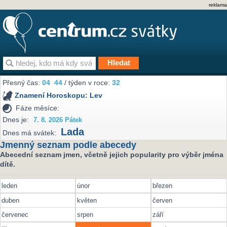
reklama
Přesný čas:
04
44
/ týden v roce:
32
Znamení Horoskopu:
Lev
Fáze měsíce:
Dnes je:
7. 8. 2026 Pátek
Lada
Dnes má svátek:
Jmenný seznam podle abecedy
Abecední seznam jmen, včetně jejich popularity pro výběr jména
dítě.
leden
únor
březen
duben
květen
červen
červenec
srpen
září