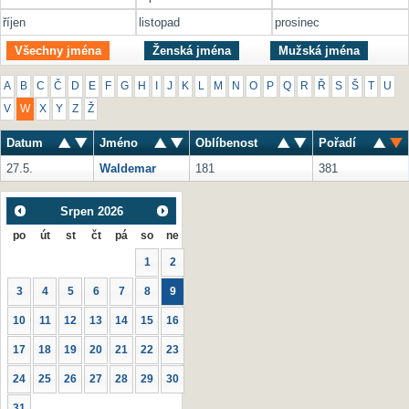
říjen
listopad
prosinec
Všechny jména
Ženská jména
Mužská jména
A
B
C
Č
D
E
F
G
H
I
J
K
L
M
N
O
P
Q
R
Ř
S
Š
T
U
V
W
X
Y
Z
Ž
Datum
Jméno
Oblíbenost
Pořadí
27.5.
Waldemar
181
381
Srpen
2026
po
út
st
čt
pá
so
ne
1
2
3
4
5
6
7
8
9
10
11
12
13
14
15
16
17
18
19
20
21
22
23
24
25
26
27
28
29
30
31