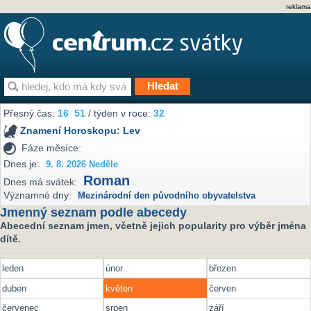
reklama
Přesný čas:
16
:
51
/ týden v roce:
32
Znamení Horoskopu:
Lev
Fáze měsíce:
Dnes je:
9. 8. 2026 Neděle
Roman
Dnes má svátek:
Významné dny:
Mezinárodní den původního obyvatelstva
Jmenný seznam podle abecedy
Abecední seznam jmen, včetně jejich popularity pro výběr jména
dítě.
leden
únor
březen
duben
květen
červen
červenec
srpen
září