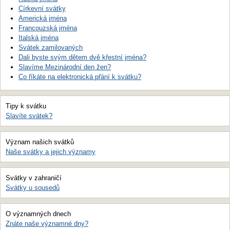
Církevní svátky
Americká jména
Francouzská jména
Italská jména
Svátek zamilovaných
Dali byste svým dětem dvě křestní jména?
Slavíme Mezinárodní den žen?
Co říkáte na elektronická přání k svátku?
Tipy k svátku
Slavíte svátek?
Význam našich svátků
Naše svátky a jejich významy
Svátky v zahraničí
Svátky u sousedů
O významných dnech
Znáte naše významné dny?