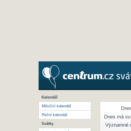
Kalendář
Měsíční kalendář
Dnes
Roční kalendář
Dnes má sv
Svátky
Významné 