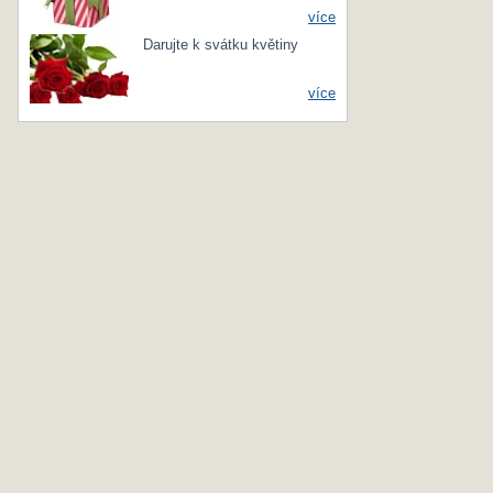
více
Darujte k svátku květiny
více