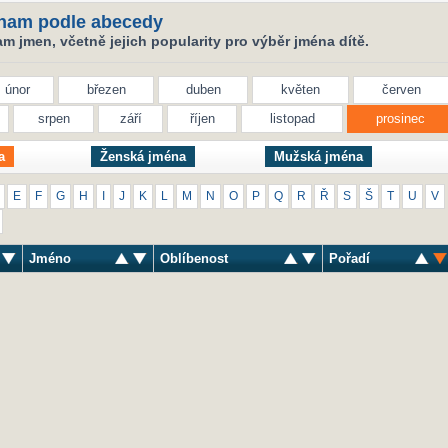
nam podle abecedy
 jmen, včetně jejich popularity pro výběr jména dítě.
únor
březen
duben
květen
červen
srpen
září
říjen
listopad
prosinec
a
Ženská jména
Mužská jména
E
F
G
H
I
J
K
L
M
N
O
P
Q
R
Ř
S
Š
T
U
V
Jméno
Oblíbenost
Pořadí