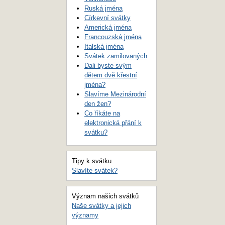
Ruská jména
Církevní svátky
Americká jména
Francouzská jména
Italská jména
Svátek zamilovaných
Dali byste svým
dětem dvě křestní
jména?
Slavíme Mezinárodní
den žen?
Co říkáte na
elektronická přání k
svátku?
Tipy k svátku
Slavíte svátek?
Význam našich svátků
Naše svátky a jejich
významy