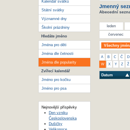
Kalendář svátků
Jmenný sez
Státní svátky
Abecední seznam
Významné dny
leden
Školní prázdniny
červenec
Hledáte jméno
Jména pro děti
Všechny jmén
Jména dle četnosti
A
B
C
Č
D
Jména dle popularity
W
X
Y
Z
Ž
Zvířecí kalendář
Datum
Jméno pro kočku
Jméno pro psa
Nejnovější příspěvky
Den vzniku
Československa
Dušičky
Velikonoce