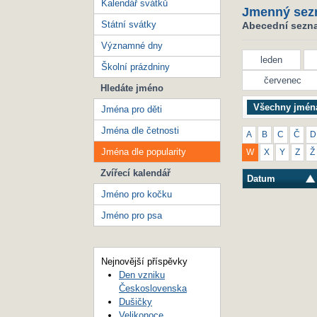
Kalendář svátků
Jmenný sez
Státní svátky
Abecední seznam
Významné dny
leden
Školní prázdniny
červenec
Hledáte jméno
Všechny jmén
Jména pro děti
Jména dle četnosti
A
B
C
Č
D
Jména dle popularity
W
X
Y
Z
Ž
Zvířecí kalendář
Datum
Jméno pro kočku
Jméno pro psa
Nejnovější příspěvky
Den vzniku
Československa
Dušičky
Velikonoce