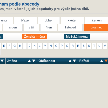
nam podle abecedy
 jmen, včetně jejich popularity pro výběr jména dítě.
únor
březen
duben
květen
červen
srpen
září
říjen
listopad
prosinec
a
Ženská jména
Mužská jména
E
F
G
H
I
J
K
L
M
N
O
P
Q
R
Ř
S
Š
T
U
V
Jméno
Oblíbenost
Pořadí