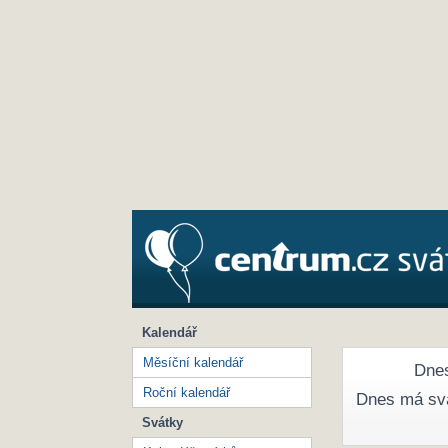
Kalendář
Měsíční kalendář
Dnes
Roční kalendář
Dnes má sv
Svátky