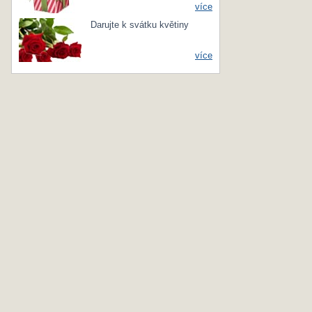
více
Darujte k svátku květiny
více