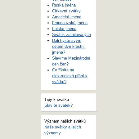
Ruská jména
Církevní svátky
Americká jména
Francouzská jména
Italská jména
Svátek zamilovaných
Dali byste svým
dětem dvě křestní
jména?
Slavíme Mezinárodní
den žen?
Co říkáte na
elektronická přání k
svátku?
Tipy k svátku
Slavíte svátek?
Význam našich svátků
Naše svátky a jejich
významy