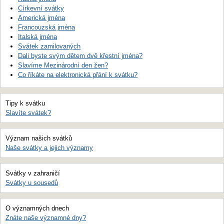
Církevní svátky
Americká jména
Francouzská jména
Italská jména
Svátek zamilovaných
Dali byste svým dětem dvě křestní jména?
Slavíme Mezinárodní den žen?
Co říkáte na elektronická přání k svátku?
Tipy k svátku
Slavíte svátek?
Význam našich svátků
Naše svátky a jejich významy
Svátky v zahraničí
Svátky u sousedů
O významných dnech
Znáte naše významné dny?