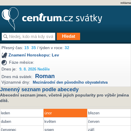
reklama
Přesný čas:
15
35
/ týden v roce:
32
Znamení Horoskopu:
Lev
Fáze měsíce:
Dnes je:
9. 8. 2026 Neděle
Roman
Dnes má svátek:
Významné dny:
Mezinárodní den původního obyvatelstva
Jmenný seznam podle abecedy
Abecední seznam jmen, včetně jejich popularity pro výběr jména
dítě.
leden
únor
březen
duben
květen
červen
červenec
srpen
září