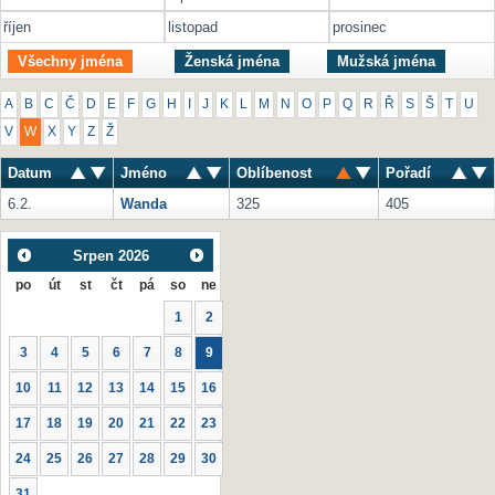
říjen
listopad
prosinec
Všechny jména
Ženská jména
Mužská jména
A
B
C
Č
D
E
F
G
H
I
J
K
L
M
N
O
P
Q
R
Ř
S
Š
T
U
V
W
X
Y
Z
Ž
Datum
Jméno
Oblíbenost
Pořadí
6.2.
Wanda
325
405
Srpen
2026
po
út
st
čt
pá
so
ne
1
2
3
4
5
6
7
8
9
10
11
12
13
14
15
16
17
18
19
20
21
22
23
24
25
26
27
28
29
30
31