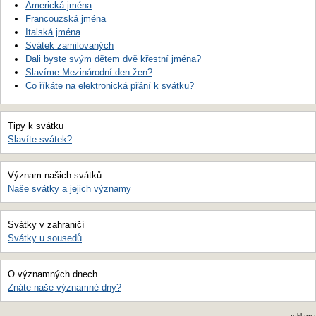
Americká jména
Francouzská jména
Italská jména
Svátek zamilovaných
Dali byste svým dětem dvě křestní jména?
Slavíme Mezinárodní den žen?
Co říkáte na elektronická přání k svátku?
Tipy k svátku
Slavíte svátek?
Význam našich svátků
Naše svátky a jejich významy
Svátky v zahraničí
Svátky u sousedů
O významných dnech
Znáte naše významné dny?
reklama