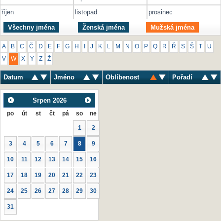
říjen
listopad
prosinec
Všechny jména
Ženská jména
Mužská jména
A
B
C
Č
D
E
F
G
H
I
J
K
L
M
N
O
P
Q
R
Ř
S
Š
T
U
V
W
X
Y
Z
Ž
Datum
Jméno
Oblíbenost
Pořadí
Srpen
2026
po
út
st
čt
pá
so
ne
1
2
3
4
5
6
7
8
9
10
11
12
13
14
15
16
17
18
19
20
21
22
23
24
25
26
27
28
29
30
31