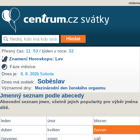
reklama
Přesný čas:
11
:
53
/ týden v roce:
32
Znamení Horoskopu:
Lev
Fáze měsíce:
Dnes je:
8. 8. 2026 Sobota
Soběslav
Dnes má svátek:
Významné dny:
Mezinárodní den ženského orgasmu
Jmenný seznam podle abecedy
Abecední seznam jmen, včetně jejich popularity pro výběr jména
dítě.
leden
únor
březen
duben
květen
červen
červenec
srpen
září