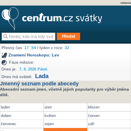
reklama
Přesný čas:
17
54
/ týden v roce:
32
Znamení Horoskopu:
Lev
Fáze měsíce:
Dnes je:
7. 8. 2026 Pátek
Lada
Dnes má svátek:
Jmenný seznam podle abecedy
Abecední seznam jmen, včetně jejich popularity pro výběr jména
dítě.
leden
únor
březen
duben
květen
červen
červenec
srpen
září