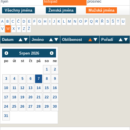
říjen
listopad
prosinec
Všechny jména
Ženská jména
Mužská jména
A
B
C
Č
D
E
F
G
H
I
J
K
L
M
N
O
P
Q
R
Ř
S
Š
T
U
V
W
X
Y
Z
Ž
Datum
Jméno
Oblíbenost
Pořadí
Srpen
2026
po
út
st
čt
pá
so
ne
1
2
3
4
5
6
7
8
9
10
11
12
13
14
15
16
17
18
19
20
21
22
23
24
25
26
27
28
29
30
31