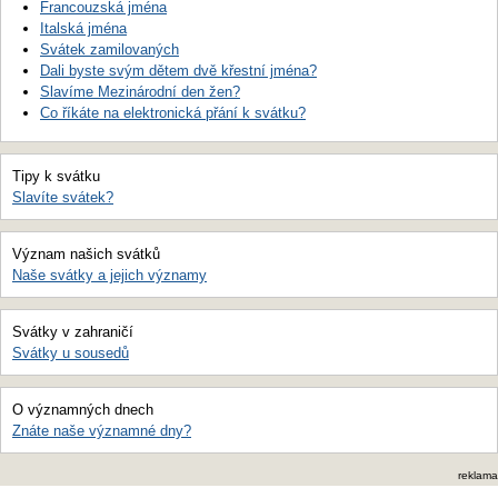
Francouzská jména
Italská jména
Svátek zamilovaných
Dali byste svým dětem dvě křestní jména?
Slavíme Mezinárodní den žen?
Co říkáte na elektronická přání k svátku?
Tipy k svátku
Slavíte svátek?
Význam našich svátků
Naše svátky a jejich významy
Svátky v zahraničí
Svátky u sousedů
O významných dnech
Znáte naše významné dny?
reklama