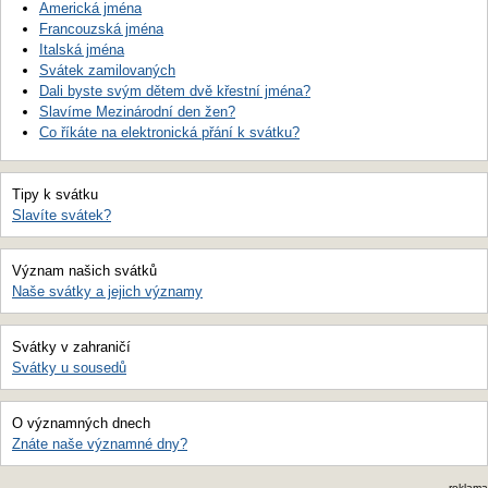
Americká jména
Francouzská jména
Italská jména
Svátek zamilovaných
Dali byste svým dětem dvě křestní jména?
Slavíme Mezinárodní den žen?
Co říkáte na elektronická přání k svátku?
Tipy k svátku
Slavíte svátek?
Význam našich svátků
Naše svátky a jejich významy
Svátky v zahraničí
Svátky u sousedů
O významných dnech
Znáte naše významné dny?
reklama