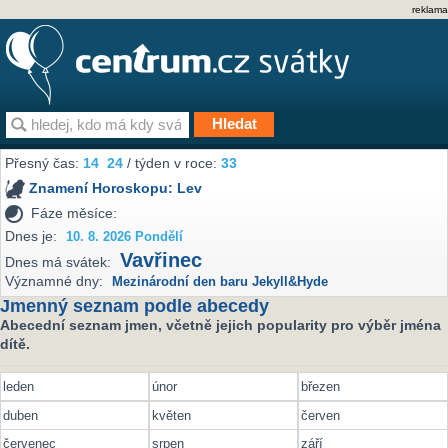
reklama
Přesný čas:
14
24
/ týden v roce:
33
Znamení Horoskopu:
Lev
Fáze měsíce:
Dnes je:
10. 8. 2026 Pondělí
Vavřinec
Dnes má svátek:
Významné dny:
Mezinárodní den baru Jekyll&Hyde
Jmenný seznam podle abecedy
Abecední seznam jmen, včetně jejich popularity pro výběr jména
dítě.
leden
únor
březen
duben
květen
červen
červenec
srpen
září