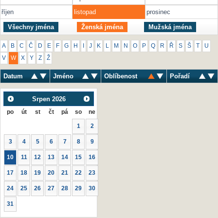
říjen
listopad
prosinec
Všechny jména
Ženská jména
Mužská jména
A
B
C
Č
D
E
F
G
H
I
J
K
L
M
N
O
P
Q
R
Ř
S
Š
T
U
V
W
X
Y
Z
Ž
Datum
Jméno
Oblíbenost
Pořadí
Srpen
2026
po
út
st
čt
pá
so
ne
1
2
3
4
5
6
7
8
9
10
11
12
13
14
15
16
17
18
19
20
21
22
23
24
25
26
27
28
29
30
31