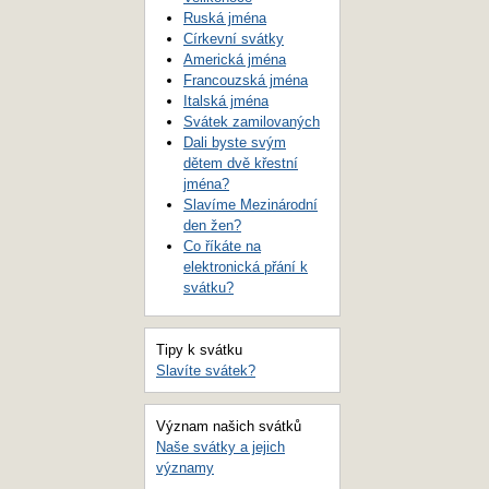
Ruská jména
Církevní svátky
Americká jména
Francouzská jména
Italská jména
Svátek zamilovaných
Dali byste svým
dětem dvě křestní
jména?
Slavíme Mezinárodní
den žen?
Co říkáte na
elektronická přání k
svátku?
Tipy k svátku
Slavíte svátek?
Význam našich svátků
Naše svátky a jejich
významy