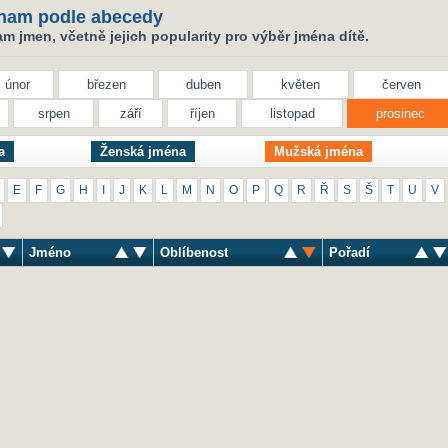
nam podle abecedy
 jmen, včetně jejich popularity pro výběr jména dítě.
únor
březen
duben
květen
červen
srpen
září
říjen
listopad
prosinec
a
Ženská jména
Mužská jména
E
F
G
H
I
J
K
L
M
N
O
P
Q
R
Ř
S
Š
T
U
V
Jméno
Oblíbenost
Pořadí