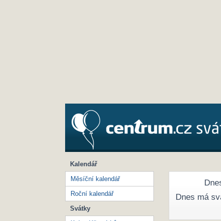
Kalendář
Měsíční kalendář
Dnes
Roční kalendář
Dnes má sv
Svátky