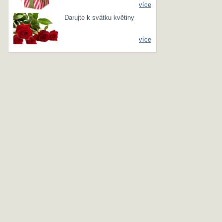
více
Darujte k svátku květiny
více