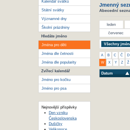
Kalendář svátků
Jmenný sez
Státní svátky
Abecední seznam
Významné dny
leden
Školní prázdniny
červenec
Hledáte jméno
Všechny jmén
Jména pro děti
Jména dle četnosti
A
B
C
Č
D
Jména dle popularity
W
X
Y
Z
Ž
Zvířecí kalendář
Datum
Jméno pro kočku
Jméno pro psa
Nejnovější příspěvky
Den vzniku
Československa
Dušičky
Velikonoce