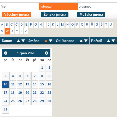
říjen
listopad
prosinec
Všechny jména
Ženská jména
Mužská jména
A
B
C
Č
D
E
F
G
H
I
J
K
L
M
N
O
P
Q
R
Ř
S
Š
T
U
V
W
X
Y
Z
Ž
Datum
Jméno
Oblíbenost
Pořadí
Srpen
2026
po
út
st
čt
pá
so
ne
1
2
3
4
5
6
7
8
9
10
11
12
13
14
15
16
17
18
19
20
21
22
23
24
25
26
27
28
29
30
31