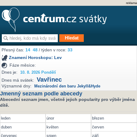
reklama
Přesný čas:
14
48
/ týden v roce:
33
Znamení Horoskopu:
Lev
Fáze měsíce:
Dnes je:
10. 8. 2026 Pondělí
Vavřinec
Dnes má svátek:
Významné dny:
Mezinárodní den baru Jekyll&Hyde
Jmenný seznam podle abecedy
Abecední seznam jmen, včetně jejich popularity pro výběr jména
dítě.
leden
únor
březen
duben
květen
červen
červenec
srpen
září