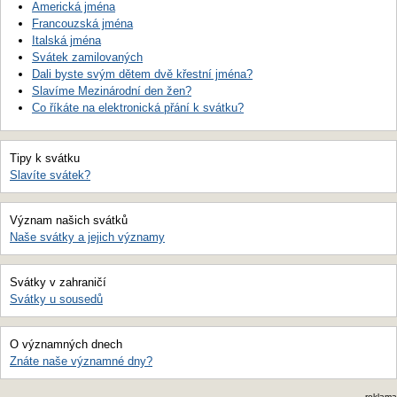
Americká jména
Francouzská jména
Italská jména
Svátek zamilovaných
Dali byste svým dětem dvě křestní jména?
Slavíme Mezinárodní den žen?
Co říkáte na elektronická přání k svátku?
Tipy k svátku
Slavíte svátek?
Význam našich svátků
Naše svátky a jejich významy
Svátky v zahraničí
Svátky u sousedů
O významných dnech
Znáte naše významné dny?
reklama