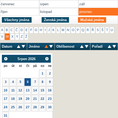
červenec
srpen
září
říjen
listopad
prosinec
Všechny jména
Ženská jména
Mužská jména
A
B
C
Č
D
E
F
G
H
I
J
K
L
M
N
O
P
Q
R
Ř
S
Š
T
U
V
W
X
Y
Z
Ž
Datum
Jméno
Oblíbenost
Pořadí
Srpen
2026
po
út
st
čt
pá
so
ne
1
2
3
4
5
6
7
8
9
10
11
12
13
14
15
16
17
18
19
20
21
22
23
24
25
26
27
28
29
30
31