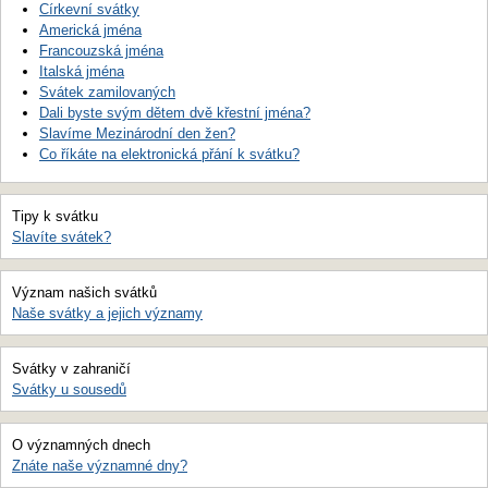
Církevní svátky
Americká jména
Francouzská jména
Italská jména
Svátek zamilovaných
Dali byste svým dětem dvě křestní jména?
Slavíme Mezinárodní den žen?
Co říkáte na elektronická přání k svátku?
Tipy k svátku
Slavíte svátek?
Význam našich svátků
Naše svátky a jejich významy
Svátky v zahraničí
Svátky u sousedů
O významných dnech
Znáte naše významné dny?