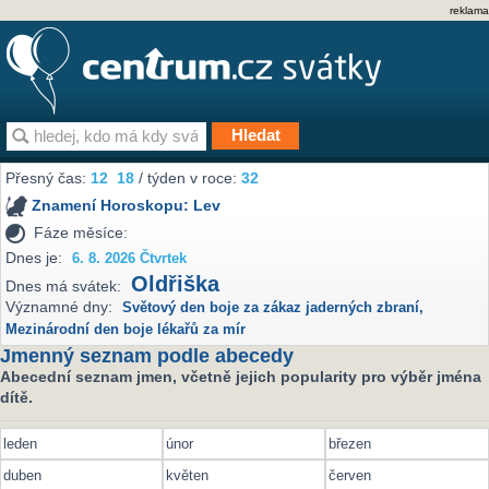
reklama
Přesný čas:
12
18
/ týden v roce:
32
Znamení Horoskopu:
Lev
Fáze měsíce:
Dnes je:
6. 8. 2026 Čtvrtek
Oldřiška
Dnes má svátek:
Významné dny:
Světový den boje za zákaz jaderných zbraní
,
Mezinárodní den boje lékařů za mír
Jmenný seznam podle abecedy
Abecední seznam jmen, včetně jejich popularity pro výběr jména
dítě.
leden
únor
březen
duben
květen
červen