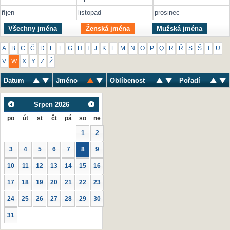
říjen
listopad
prosinec
Všechny jména
Ženská jména
Mužská jména
A
B
C
Č
D
E
F
G
H
I
J
K
L
M
N
O
P
Q
R
Ř
S
Š
T
U
V
W
X
Y
Z
Ž
Datum
Jméno
Oblíbenost
Pořadí
Srpen
2026
po
út
st
čt
pá
so
ne
1
2
3
4
5
6
7
8
9
10
11
12
13
14
15
16
17
18
19
20
21
22
23
24
25
26
27
28
29
30
31