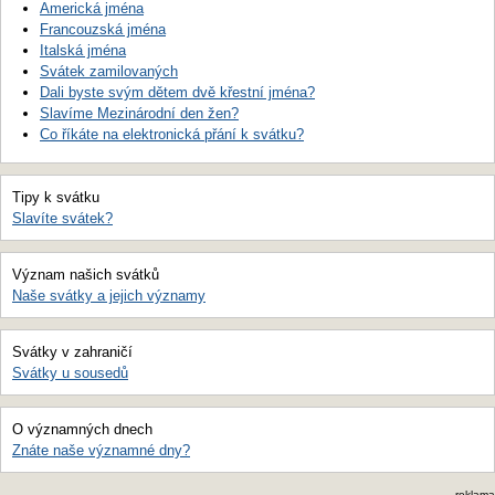
Americká jména
Francouzská jména
Italská jména
Svátek zamilovaných
Dali byste svým dětem dvě křestní jména?
Slavíme Mezinárodní den žen?
Co říkáte na elektronická přání k svátku?
Tipy k svátku
Slavíte svátek?
Význam našich svátků
Naše svátky a jejich významy
Svátky v zahraničí
Svátky u sousedů
O významných dnech
Znáte naše významné dny?
reklama