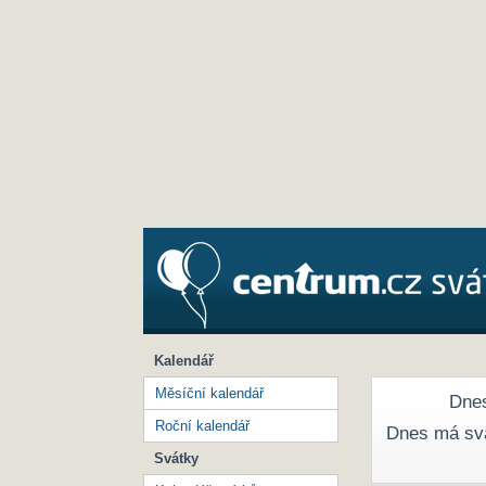
Kalendář
Měsíční kalendář
Dnes
Roční kalendář
Dnes má sv
Svátky