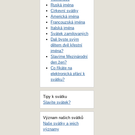
Ruská jména
Církevní svátky
Americká jména
Francouzská jména
Italská jména
Svátek zamilovaných
Dali byste svým
dětem dvě křestní
jména?
Slavíme Mezinárodní
den žen?
Co říkáte na
elektronická přání k
svátku?
Tipy k svátku
Slavíte svátek?
Význam našich svátků
Naše svátky a jejich
významy