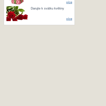
více
Darujte k svátku květiny
více