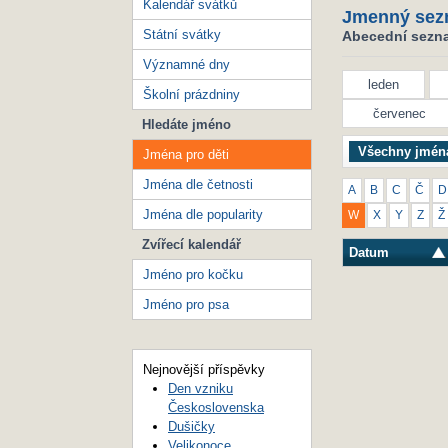
Kalendář svátků
Jmenný sez
Státní svátky
Abecední seznam
Významné dny
leden
Školní prázdniny
červenec
Hledáte jméno
Všechny jmén
Jména pro děti
Jména dle četnosti
A
B
C
Č
D
Jména dle popularity
W
X
Y
Z
Ž
Zvířecí kalendář
Datum
Jméno pro kočku
Jméno pro psa
Nejnovější příspěvky
Den vzniku
Československa
Dušičky
Velikonoce