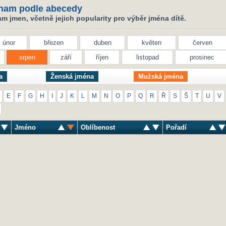
nam podle abecedy
 jmen, včetně jejich popularity pro výběr jména dítě.
únor
březen
duben
květen
červen
srpen
září
říjen
listopad
prosinec
a
Ženská jména
Mužská jména
E
F
G
H
I
J
K
L
M
N
O
P
Q
R
Ř
S
Š
T
U
V
Jméno
Oblíbenost
Pořadí