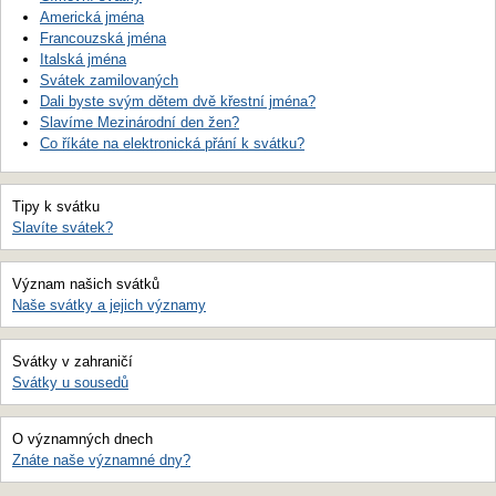
Americká jména
Francouzská jména
Italská jména
Svátek zamilovaných
Dali byste svým dětem dvě křestní jména?
Slavíme Mezinárodní den žen?
Co říkáte na elektronická přání k svátku?
Tipy k svátku
Slavíte svátek?
Význam našich svátků
Naše svátky a jejich významy
Svátky v zahraničí
Svátky u sousedů
O významných dnech
Znáte naše významné dny?