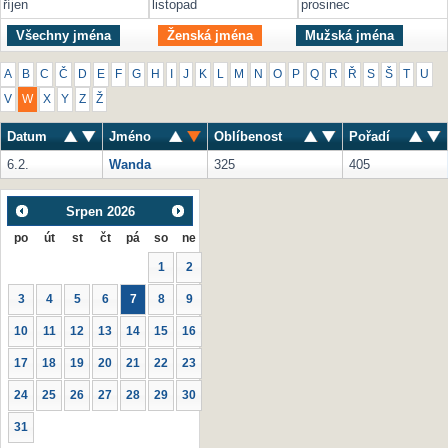
říjen
listopad
prosinec
Všechny jména
Ženská jména
Mužská jména
A
B
C
Č
D
E
F
G
H
I
J
K
L
M
N
O
P
Q
R
Ř
S
Š
T
U
V
W
X
Y
Z
Ž
Datum
Jméno
Oblíbenost
Pořadí
6.2.
Wanda
325
405
Srpen
2026
po
út
st
čt
pá
so
ne
1
2
3
4
5
6
7
8
9
10
11
12
13
14
15
16
17
18
19
20
21
22
23
24
25
26
27
28
29
30
31