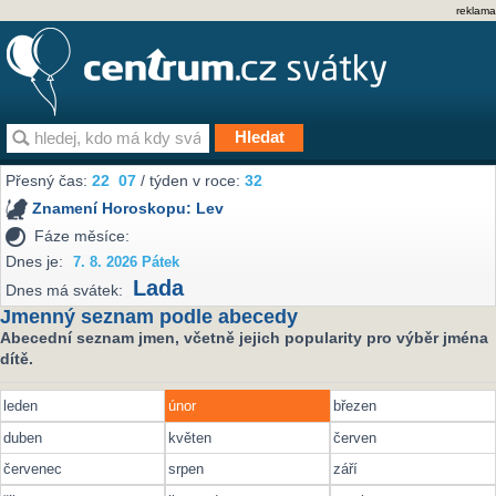
reklama
Přesný čas:
22
07
/ týden v roce:
32
Znamení Horoskopu:
Lev
Fáze měsíce:
Dnes je:
7. 8. 2026 Pátek
Lada
Dnes má svátek:
Jmenný seznam podle abecedy
Abecední seznam jmen, včetně jejich popularity pro výběr jména
dítě.
leden
únor
březen
duben
květen
červen
červenec
srpen
září