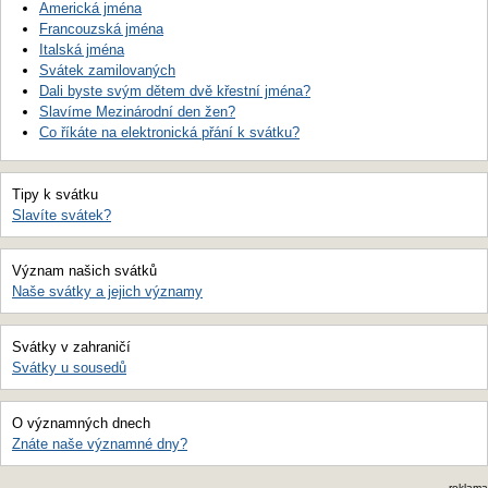
Americká jména
Francouzská jména
Italská jména
Svátek zamilovaných
Dali byste svým dětem dvě křestní jména?
Slavíme Mezinárodní den žen?
Co říkáte na elektronická přání k svátku?
Tipy k svátku
Slavíte svátek?
Význam našich svátků
Naše svátky a jejich významy
Svátky v zahraničí
Svátky u sousedů
O významných dnech
Znáte naše významné dny?
reklama