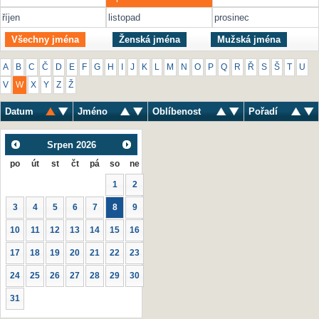
říjen
listopad
prosinec
Všechny jména
Ženská jména
Mužská jména
A
B
C
Č
D
E
F
G
H
I
J
K
L
M
N
O
P
Q
R
Ř
S
Š
T
U
V
W
X
Y
Z
Ž
Datum
Jméno
Oblíbenost
Pořadí
Srpen
2026
po
út
st
čt
pá
so
ne
1
2
3
4
5
6
7
8
9
10
11
12
13
14
15
16
17
18
19
20
21
22
23
24
25
26
27
28
29
30
31