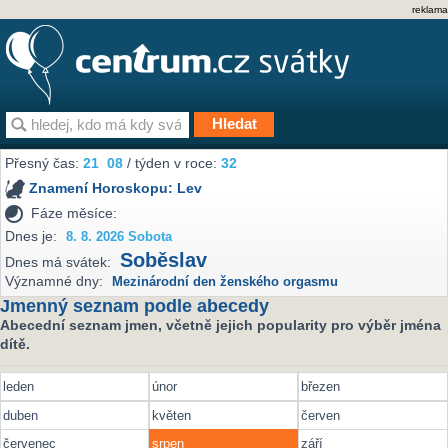
reklama
Přesný čas:
21
08
/ týden v roce:
32
Znamení Horoskopu:
Lev
Fáze měsíce:
Dnes je:
8. 8. 2026 Sobota
Soběslav
Dnes má svátek:
Významné dny:
Mezinárodní den ženského orgasmu
Jmenný seznam podle abecedy
Abecední seznam jmen, včetně jejich popularity pro výběr jména
dítě.
leden
únor
březen
duben
květen
červen
červenec
srpen
září