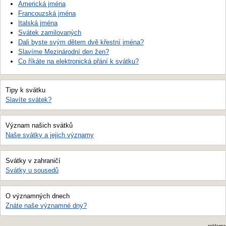
Americká jména
Francouzská jména
Italská jména
Svátek zamilovaných
Dali byste svým dětem dvě křestní jména?
Slavíme Mezinárodní den žen?
Co říkáte na elektronická přání k svátku?
Tipy k svátku
Slavíte svátek?
Význam našich svátků
Naše svátky a jejich významy
Svátky v zahraničí
Svátky u sousedů
O významných dnech
Znáte naše významné dny?
reklama