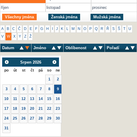
říjen
listopad
prosinec
Všechny jména
Ženská jména
Mužská jména
A
B
C
Č
D
E
F
G
H
I
J
K
L
M
N
O
P
Q
R
Ř
S
Š
T
U
V
W
X
Y
Z
Ž
Datum
Jméno
Oblíbenost
Pořadí
Srpen
2026
po
út
st
čt
pá
so
ne
1
2
3
4
5
6
7
8
9
10
11
12
13
14
15
16
17
18
19
20
21
22
23
24
25
26
27
28
29
30
31