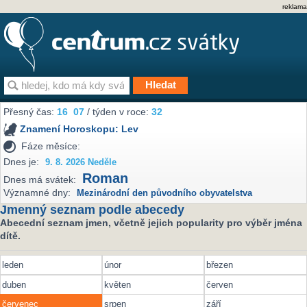
reklama
Přesný čas:
16
07
/ týden v roce:
32
Znamení Horoskopu:
Lev
Fáze měsíce:
Dnes je:
9. 8. 2026 Neděle
Roman
Dnes má svátek:
Významné dny:
Mezinárodní den původního obyvatelstva
Jmenný seznam podle abecedy
Abecední seznam jmen, včetně jejich popularity pro výběr jména
dítě.
leden
únor
březen
duben
květen
červen
červenec
srpen
září