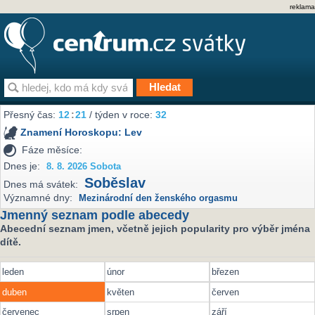
reklama
Přesný čas:
12
:
21
/ týden v roce:
32
Znamení Horoskopu:
Lev
Fáze měsíce:
Dnes je:
8. 8. 2026 Sobota
Soběslav
Dnes má svátek:
Významné dny:
Mezinárodní den ženského orgasmu
Jmenný seznam podle abecedy
Abecední seznam jmen, včetně jejich popularity pro výběr jména
dítě.
leden
únor
březen
duben
květen
červen
červenec
srpen
září