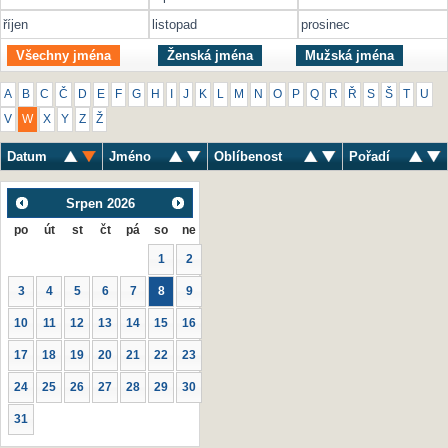
říjen
listopad
prosinec
Všechny jména
Ženská jména
Mužská jména
A
B
C
Č
D
E
F
G
H
I
J
K
L
M
N
O
P
Q
R
Ř
S
Š
T
U
V
W
X
Y
Z
Ž
Datum
Jméno
Oblíbenost
Pořadí
Srpen
2026
po
út
st
čt
pá
so
ne
1
2
3
4
5
6
7
8
9
10
11
12
13
14
15
16
17
18
19
20
21
22
23
24
25
26
27
28
29
30
31