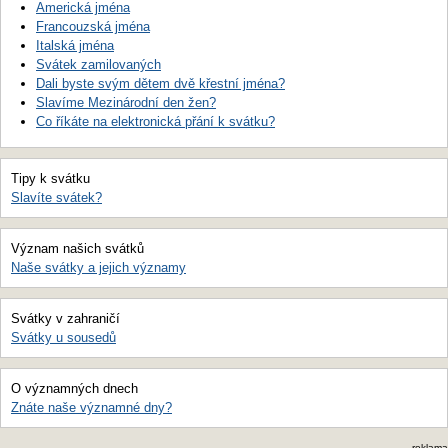
Americká jména
Francouzská jména
Italská jména
Svátek zamilovaných
Dali byste svým dětem dvě křestní jména?
Slavíme Mezinárodní den žen?
Co říkáte na elektronická přání k svátku?
Tipy k svátku
Slavíte svátek?
Význam našich svátků
Naše svátky a jejich významy
Svátky v zahraničí
Svátky u sousedů
O významných dnech
Znáte naše významné dny?
reklama