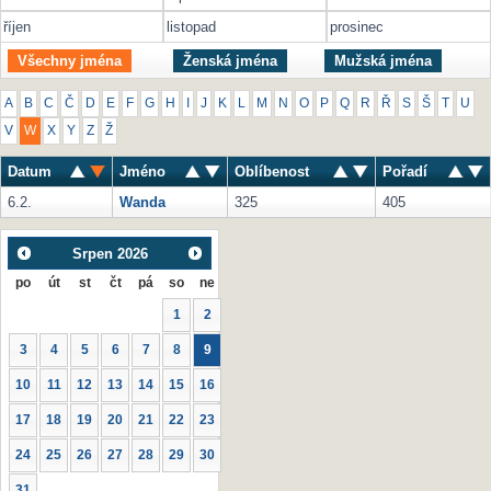
říjen
listopad
prosinec
Všechny jména
Ženská jména
Mužská jména
A
B
C
Č
D
E
F
G
H
I
J
K
L
M
N
O
P
Q
R
Ř
S
Š
T
U
V
W
X
Y
Z
Ž
Datum
Jméno
Oblíbenost
Pořadí
6.2.
Wanda
325
405
Srpen
2026
po
út
st
čt
pá
so
ne
1
2
3
4
5
6
7
8
9
10
11
12
13
14
15
16
17
18
19
20
21
22
23
24
25
26
27
28
29
30
31