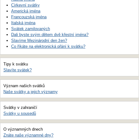
Církevní svátky
Americká jména
Francouzská jména
Italská jména
Svátek zamilovaných
Dali byste svým dětem dvě křestní jména?
Slavíme Mezinárodní den žen?
Co říkáte na elektronická přání k svátku?
Tipy k svátku
Slavíte svátek?
Význam našich svátků
Naše svátky a jejich významy
Svátky v zahraničí
Svátky u sousedů
O významných dnech
Znáte naše významné dny?