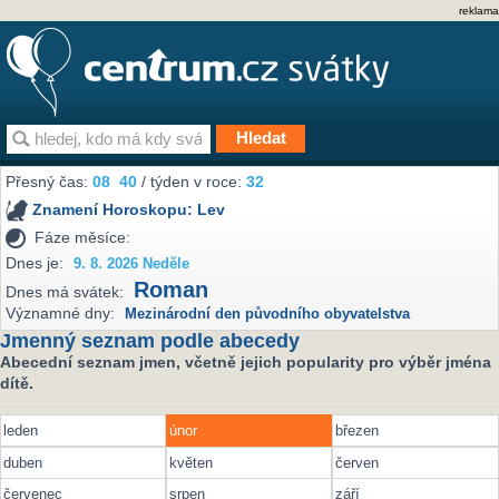
reklama
Přesný čas:
08
40
/ týden v roce:
32
Znamení Horoskopu:
Lev
Fáze měsíce:
Dnes je:
9. 8. 2026 Neděle
Roman
Dnes má svátek:
Významné dny:
Mezinárodní den původního obyvatelstva
Jmenný seznam podle abecedy
Abecední seznam jmen, včetně jejich popularity pro výběr jména
dítě.
leden
únor
březen
duben
květen
červen
červenec
srpen
září