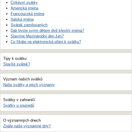
Církevní svátky
Americká jména
Francouzská jména
Italská jména
Svátek zamilovaných
Dali byste svým dětem dvě křestní jména?
Slavíme Mezinárodní den žen?
Co říkáte na elektronická přání k svátku?
Tipy k svátku
Slavíte svátek?
Význam našich svátků
Naše svátky a jejich významy
Svátky v zahraničí
Svátky u sousedů
O významných dnech
Znáte naše významné dny?