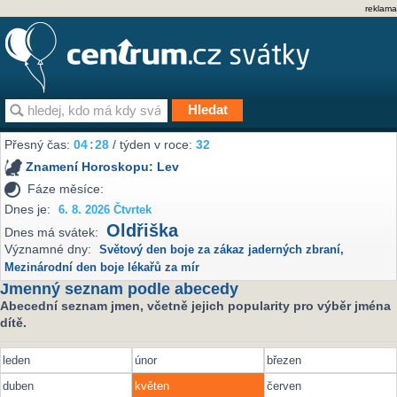
reklama
Přesný čas:
04
:
28
/ týden v roce:
32
Znamení Horoskopu:
Lev
Fáze měsíce:
Dnes je:
6. 8. 2026 Čtvrtek
Oldřiška
Dnes má svátek:
Významné dny:
Světový den boje za zákaz jaderných zbraní
,
Mezinárodní den boje lékařů za mír
Jmenný seznam podle abecedy
Abecední seznam jmen, včetně jejich popularity pro výběr jména
dítě.
leden
únor
březen
duben
květen
červen