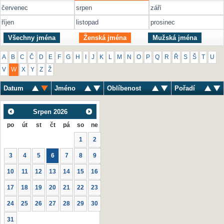
červenec
srpen
září
říjen
listopad
prosinec
Všechny jména
Ženská jména
Mužská jména
A
B
C
Č
D
E
F
G
H
I
J
K
L
M
N
O
P
Q
R
Ř
S
Š
T
U
V
W
X
Y
Z
Ž
Datum
Jméno
Oblíbenost
Pořadí
Srpen
2026
po
út
st
čt
pá
so
ne
1
2
3
4
5
6
7
8
9
10
11
12
13
14
15
16
17
18
19
20
21
22
23
24
25
26
27
28
29
30
31