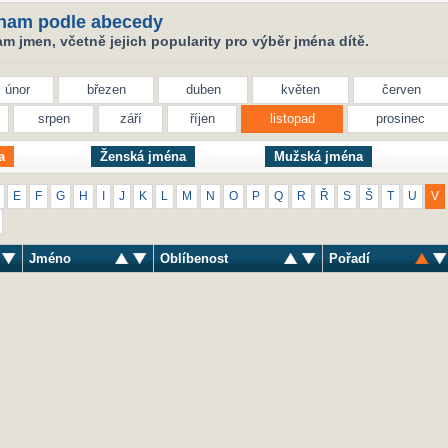
nam podle abecedy
 jmen, včetně jejich popularity pro výběr jména dítě.
únor
březen
duben
květen
červen
srpen
září
říjen
listopad
prosinec
a
Ženská jména
Mužská jména
E
F
G
H
I
J
K
L
M
N
O
P
Q
R
Ř
S
Š
T
U
V
Jméno
Oblíbenost
Pořadí