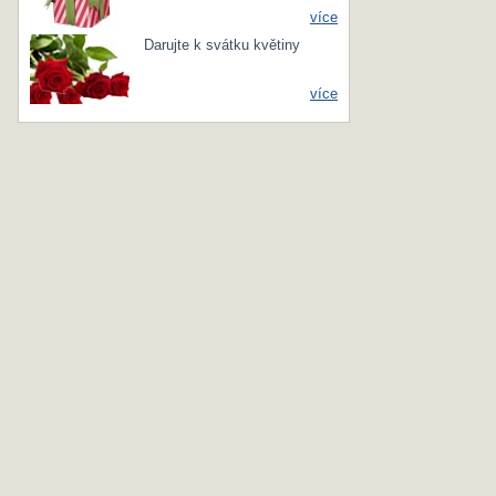
více
Darujte k svátku květiny
více