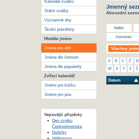
Kalendář svátků
Jmenný sez
Státní svátky
Abecední seznam
Významné dny
leden
Školní prázdniny
červenec
Hledáte jméno
Jména pro děti
Všechny jmén
Jména dle četnosti
A
B
C
Č
D
Jména dle popularity
W
X
Y
Z
Ž
Zvířecí kalendář
Datum
Jméno pro kočku
Jméno pro psa
Nejnovější příspěvky
Den vzniku
Československa
Dušičky
Velikonoce