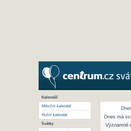
Kalendář
Měsíční kalendář
Dnes
Roční kalendář
Dnes má sv
Svátky
Významné 