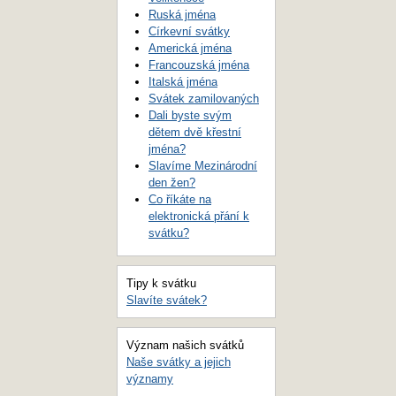
Ruská jména
Církevní svátky
Americká jména
Francouzská jména
Italská jména
Svátek zamilovaných
Dali byste svým
dětem dvě křestní
jména?
Slavíme Mezinárodní
den žen?
Co říkáte na
elektronická přání k
svátku?
Tipy k svátku
Slavíte svátek?
Význam našich svátků
Naše svátky a jejich
významy