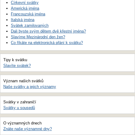
Církevní svátky
Americká jména
Francouzská jména
Italská jména
Svátek zamilovaných
Dali byste svým dětem dvě křestní jména?
Slavíme Mezinárodní den žen?
Co říkáte na elektronická přání k svátku?
Tipy k svátku
Slavíte svátek?
Význam našich svátků
Naše svátky a jejich významy
Svátky v zahraničí
Svátky u sousedů
O významných dnech
Znáte naše významné dny?