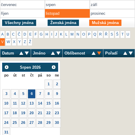
červenec
srpen
září
říjen
listopad
prosinec
Všechny jména
Ženská jména
Mužská jména
A
B
C
Č
D
E
F
G
H
I
J
K
L
M
N
O
P
Q
R
Ř
S
Š
T
U
V
W
X
Y
Z
Ž
Datum
Jméno
Oblíbenost
Pořadí
Srpen
2026
po
út
st
čt
pá
so
ne
1
2
3
4
5
6
7
8
9
10
11
12
13
14
15
16
17
18
19
20
21
22
23
24
25
26
27
28
29
30
31