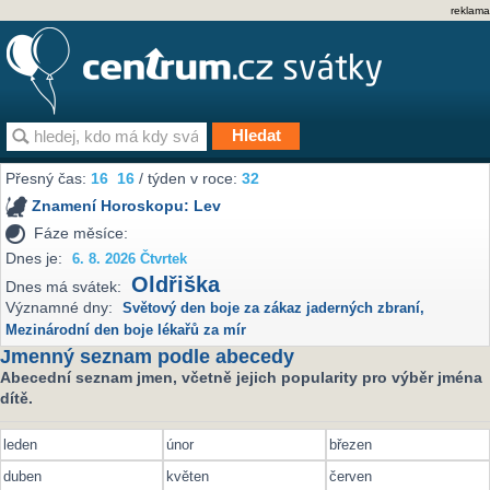
reklama
Přesný čas:
16
16
/ týden v roce:
32
Znamení Horoskopu:
Lev
Fáze měsíce:
Dnes je:
6. 8. 2026 Čtvrtek
Oldřiška
Dnes má svátek:
Významné dny:
Světový den boje za zákaz jaderných zbraní
,
Mezinárodní den boje lékařů za mír
Jmenný seznam podle abecedy
Abecední seznam jmen, včetně jejich popularity pro výběr jména
dítě.
leden
únor
březen
duben
květen
červen