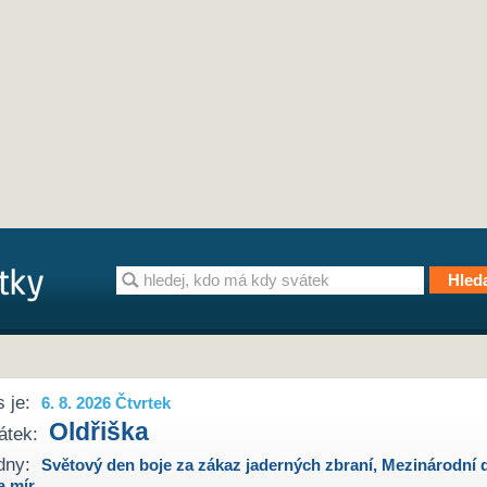
 je:
6. 8. 2026 Čtvrtek
Oldřiška
átek:
dny:
Světový den boje za zákaz jaderných zbraní
,
Mezinárodní 
a mír