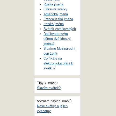
Ruská jména
Církevní svátky
Americká jména
Francouzská jména
Italská jména
Svátek zamilovaných
Dali byste svým
dětem dvě křestní
jména?
Slavíme Mezinárodní
den žen?
Co říkáte na
elektronická přání k
svátku?
Tipy k svátku
Slavíte svátek?
Význam našich svátků
Naše svátky a jejich
významy