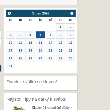
Srpen
2026
po
út
st
čt
pá
so
ne
1
2
3
4
5
6
7
8
9
10
11
12
13
14
15
16
17
18
19
20
21
22
23
24
25
26
27
28
29
30
31
Dárek k svátku se slevou!
Najisto: Tipy na dárky k svátku
Klasické i netradiční dárky k