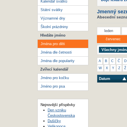
Kalendář svátků
Státní svátky
Jmenný sez
Abecední seznam
Významné dny
Školní prázdniny
leden
Hledáte jméno
červenec
Jména pro děti
Všechny jmén
Jména dle četnosti
Jména dle popularity
A
B
C
Č
D
W
X
Y
Z
Ž
Zvířecí kalendář
Jméno pro kočku
Datum
Jméno pro psa
Nejnovější příspěvky
Den vzniku
Československa
Dušičky
Velikonoce