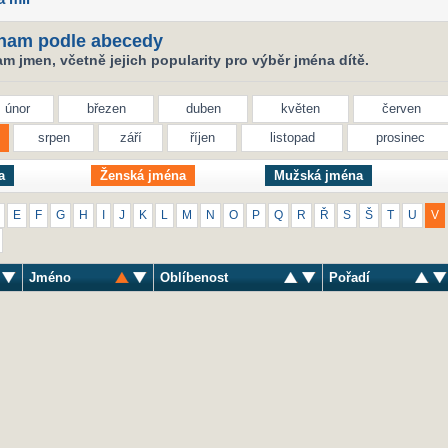
nam podle abecedy
 jmen, včetně jejich popularity pro výběr jména dítě.
únor
březen
duben
květen
červen
srpen
září
říjen
listopad
prosinec
a
Ženská jména
Mužská jména
E
F
G
H
I
J
K
L
M
N
O
P
Q
R
Ř
S
Š
T
U
V
Jméno
Oblíbenost
Pořadí