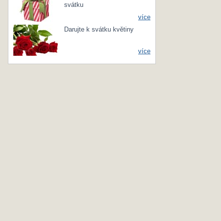
svátku
více
Darujte k svátku květiny
více