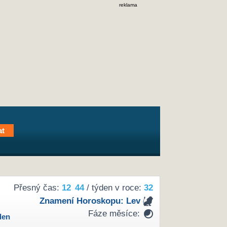
reklama
Přesný čas:
12
44
/ týden v roce:
32
Znamení Horoskopu:
Lev
Fáze měsíce:
den