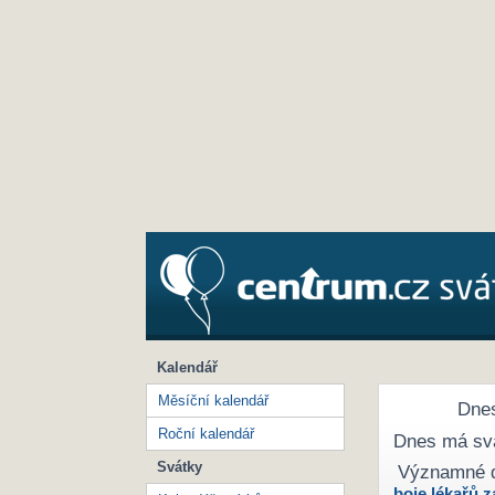
Kalendář
Měsíční kalendář
Dnes
Roční kalendář
Dnes má sv
Svátky
Významné 
boje lékařů z