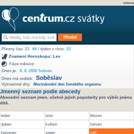
reklama
Přesný čas:
21
:
46
/ týden v roce:
32
Znamení Horoskopu:
Lev
Fáze měsíce:
Dnes je:
8. 8. 2026 Sobota
Soběslav
Dnes má svátek:
Významné dny:
Mezinárodní den ženského orgasmu
Jmenný seznam podle abecedy
Abecední seznam jmen, včetně jejich popularity pro výběr jména
dítě.
leden
únor
březen
duben
květen
červen
červenec
srpen
září