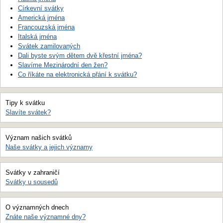
Církevní svátky
Americká jména
Francouzská jména
Italská jména
Svátek zamilovaných
Dali byste svým dětem dvě křestní jména?
Slavíme Mezinárodní den žen?
Co říkáte na elektronická přání k svátku?
Tipy k svátku
Slavíte svátek?
Význam našich svátků
Naše svátky a jejich významy
Svátky v zahraničí
Svátky u sousedů
O významných dnech
Znáte naše významné dny?