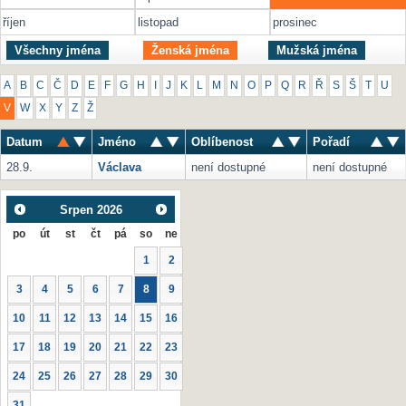
říjen
listopad
prosinec
Všechny jména
Ženská jména
Mužská jména
A
B
C
Č
D
E
F
G
H
I
J
K
L
M
N
O
P
Q
R
Ř
S
Š
T
U
V
W
X
Y
Z
Ž
Datum
Jméno
Oblíbenost
Pořadí
28.9.
Václava
není dostupné
není dostupné
Srpen
2026
po
út
st
čt
pá
so
ne
1
2
3
4
5
6
7
8
9
10
11
12
13
14
15
16
17
18
19
20
21
22
23
24
25
26
27
28
29
30
31