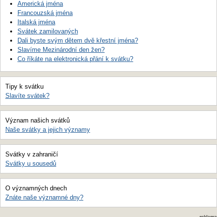
Americká jména
Francouzská jména
Italská jména
Svátek zamilovaných
Dali byste svým dětem dvě křestní jména?
Slavíme Mezinárodní den žen?
Co říkáte na elektronická přání k svátku?
Tipy k svátku
Slavíte svátek?
Význam našich svátků
Naše svátky a jejich významy
Svátky v zahraničí
Svátky u sousedů
O významných dnech
Znáte naše významné dny?
reklama