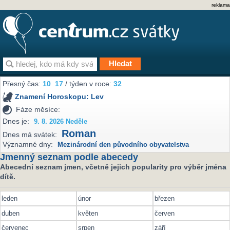
reklama
Přesný čas:
10
:
17
/ týden v roce:
32
Znamení Horoskopu:
Lev
Fáze měsíce:
Dnes je:
9. 8. 2026 Neděle
Roman
Dnes má svátek:
Významné dny:
Mezinárodní den původního obyvatelstva
Jmenný seznam podle abecedy
Abecední seznam jmen, včetně jejich popularity pro výběr jména
dítě.
leden
únor
březen
duben
květen
červen
červenec
srpen
září