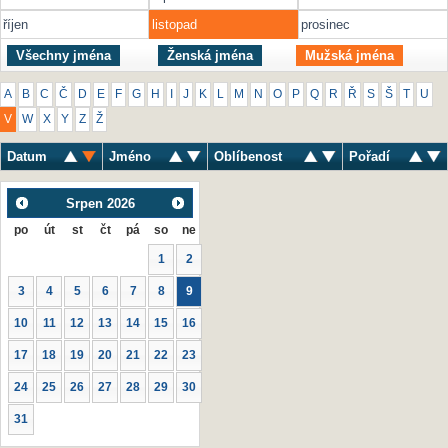
říjen
listopad
prosinec
Všechny jména
Ženská jména
Mužská jména
A
B
C
Č
D
E
F
G
H
I
J
K
L
M
N
O
P
Q
R
Ř
S
Š
T
U
V
W
X
Y
Z
Ž
Datum
Jméno
Oblíbenost
Pořadí
Srpen
2026
po
út
st
čt
pá
so
ne
1
2
3
4
5
6
7
8
9
10
11
12
13
14
15
16
17
18
19
20
21
22
23
24
25
26
27
28
29
30
31