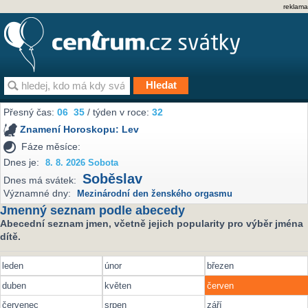
reklama
Přesný čas:
06
35
/ týden v roce:
32
Znamení Horoskopu:
Lev
Fáze měsíce:
Dnes je:
8. 8. 2026 Sobota
Soběslav
Dnes má svátek:
Významné dny:
Mezinárodní den ženského orgasmu
Jmenný seznam podle abecedy
Abecední seznam jmen, včetně jejich popularity pro výběr jména
dítě.
leden
únor
březen
duben
květen
červen
červenec
srpen
září