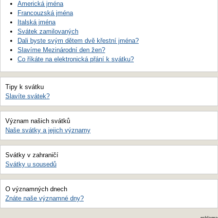
Americká jména
Francouzská jména
Italská jména
Svátek zamilovaných
Dali byste svým dětem dvě křestní jména?
Slavíme Mezinárodní den žen?
Co říkáte na elektronická přání k svátku?
Tipy k svátku
Slavíte svátek?
Význam našich svátků
Naše svátky a jejich významy
Svátky v zahraničí
Svátky u sousedů
O významných dnech
Znáte naše významné dny?
reklama