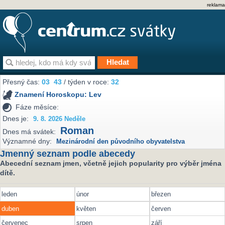
reklama
Přesný čas:
03
43
/ týden v roce:
32
Znamení Horoskopu:
Lev
Fáze měsíce:
Dnes je:
9. 8. 2026 Neděle
Roman
Dnes má svátek:
Významné dny:
Mezinárodní den původního obyvatelstva
Jmenný seznam podle abecedy
Abecední seznam jmen, včetně jejich popularity pro výběr jména
dítě.
leden
únor
březen
duben
květen
červen
červenec
srpen
září