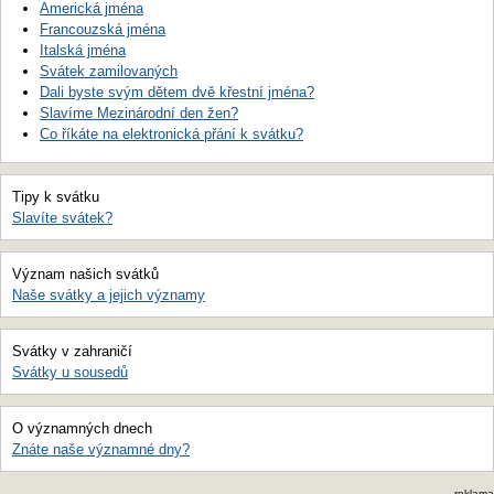
Americká jména
Francouzská jména
Italská jména
Svátek zamilovaných
Dali byste svým dětem dvě křestní jména?
Slavíme Mezinárodní den žen?
Co říkáte na elektronická přání k svátku?
Tipy k svátku
Slavíte svátek?
Význam našich svátků
Naše svátky a jejich významy
Svátky v zahraničí
Svátky u sousedů
O významných dnech
Znáte naše významné dny?
reklama