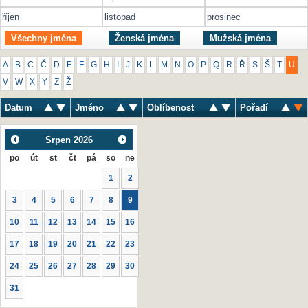
říjen
listopad
prosinec
Všechny jména
Ženská jména
Mužská jména
A
B
C
Č
D
E
F
G
H
I
J
K
L
M
N
O
P
Q
R
Ř
S
Š
T
U
V
W
X
Y
Z
Ž
Datum
Jméno
Oblíbenost
Pořadí
Srpen
2026
po
út
st
čt
pá
so
ne
1
2
3
4
5
6
7
8
9
10
11
12
13
14
15
16
17
18
19
20
21
22
23
24
25
26
27
28
29
30
31