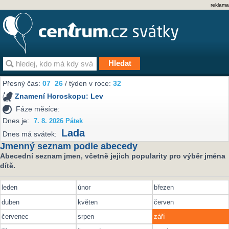
reklama
Přesný čas:
07
:
26
/ týden v roce:
32
Znamení Horoskopu:
Lev
Fáze měsíce:
Dnes je:
7. 8. 2026 Pátek
Lada
Dnes má svátek:
Jmenný seznam podle abecedy
Abecední seznam jmen, včetně jejich popularity pro výběr jména
dítě.
leden
únor
březen
duben
květen
červen
červenec
srpen
září