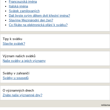
Francouzská jména
Italská jména
Svátek zamilovaných
Dali byste svým dětem dvě křestní jména?
Slavíme Mezinárodní den žen?
Co říkáte na elektronická přání k svátku?
Tipy k svátku
Slavíte svátek?
Význam našich svátků
Naše svátky a jejich významy
Svátky v zahraničí
Svátky u sousedů
O významných dnech
Znáte naše významné dny?
reklama