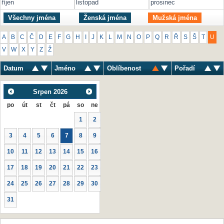
říjen
listopad
prosinec
Všechny jména
Ženská jména
Mužská jména
A
B
C
Č
D
E
F
G
H
I
J
K
L
M
N
O
P
Q
R
Ř
S
Š
T
U
V
W
X
Y
Z
Ž
Datum
Jméno
Oblíbenost
Pořadí
Srpen
2026
po
út
st
čt
pá
so
ne
1
2
3
4
5
6
7
8
9
10
11
12
13
14
15
16
17
18
19
20
21
22
23
24
25
26
27
28
29
30
31