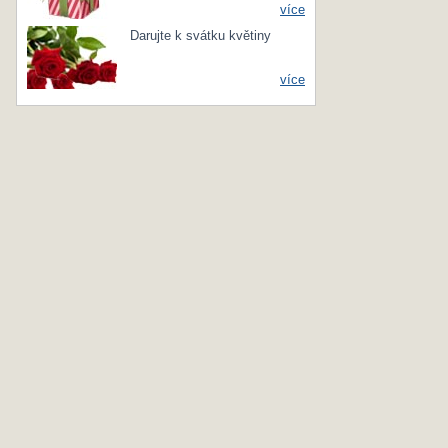
více
Darujte k svátku květiny
více