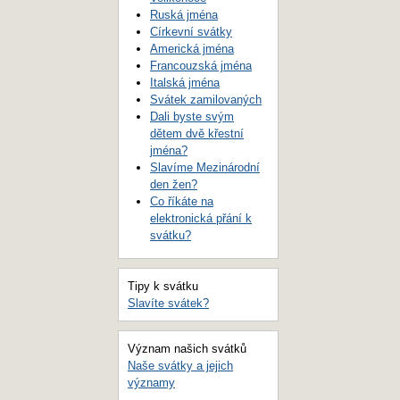
Ruská jména
Církevní svátky
Americká jména
Francouzská jména
Italská jména
Svátek zamilovaných
Dali byste svým
dětem dvě křestní
jména?
Slavíme Mezinárodní
den žen?
Co říkáte na
elektronická přání k
svátku?
Tipy k svátku
Slavíte svátek?
Význam našich svátků
Naše svátky a jejich
významy