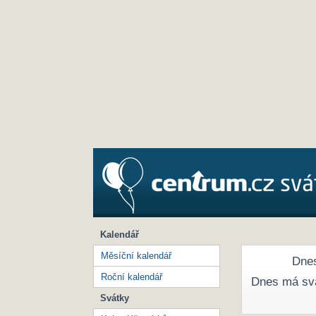
Kalendář
Měsíční kalendář
Dnes
Roční kalendář
Dnes má sv
Svátky