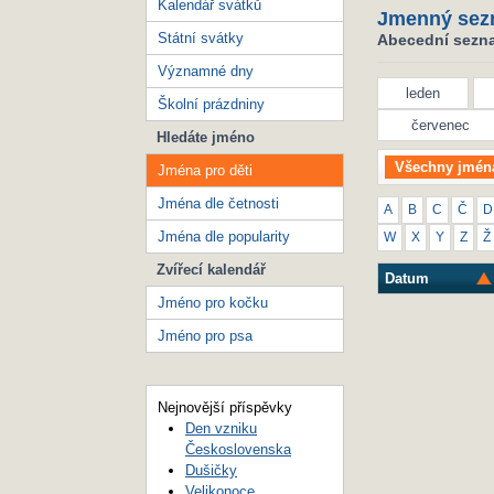
Kalendář svátků
Jmenný sez
Státní svátky
Abecední seznam
Významné dny
leden
Školní prázdniny
červenec
Hledáte jméno
Všechny jmén
Jména pro děti
Jména dle četnosti
A
B
C
Č
D
Jména dle popularity
W
X
Y
Z
Ž
Zvířecí kalendář
Datum
Jméno pro kočku
Jméno pro psa
Nejnovější příspěvky
Den vzniku
Československa
Dušičky
Velikonoce