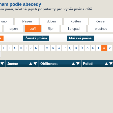
nam podle abecedy
 jmen, včetně jejich popularity pro výběr jména dítě.
únor
březen
duben
květen
červen
srpen
září
říjen
listopad
prosinec
a
Ženská jména
Mužská jména
E
F
G
H
I
J
K
L
M
N
O
P
Q
R
Ř
S
Š
T
U
V
Jméno
Oblíbenost
Pořadí