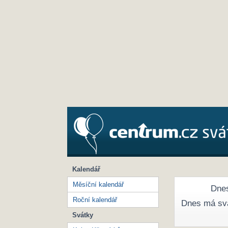
Kalendář
Měsíční kalendář
Dnes
Roční kalendář
Dnes má sv
Svátky