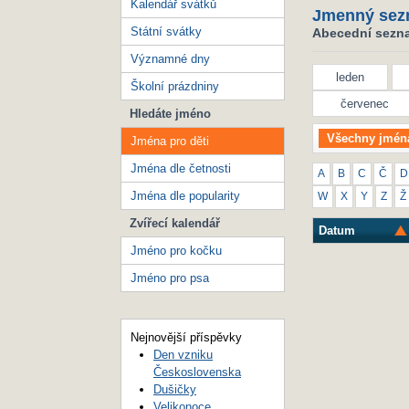
Kalendář svátků
Jmenný sez
Státní svátky
Abecední seznam
Významné dny
leden
Školní prázdniny
červenec
Hledáte jméno
Všechny jmén
Jména pro děti
Jména dle četnosti
A
B
C
Č
D
Jména dle popularity
W
X
Y
Z
Ž
Zvířecí kalendář
Datum
Jméno pro kočku
Jméno pro psa
Nejnovější příspěvky
Den vzniku
Československa
Dušičky
Velikonoce