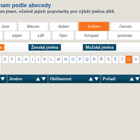
nam podle abecedy
 jmen, včetně jejich popularity pro výběr jména dítě.
únor
březen
duben
květen
červen
srpen
září
říjen
listopad
prosinec
a
Ženská jména
Mužská jména
E
F
G
H
I
J
K
L
M
N
O
P
Q
R
Ř
S
Š
T
U
V
Jméno
Oblíbenost
Pořadí