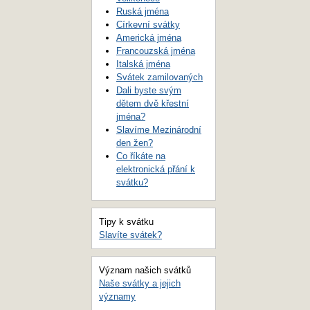
Ruská jména
Církevní svátky
Americká jména
Francouzská jména
Italská jména
Svátek zamilovaných
Dali byste svým
dětem dvě křestní
jména?
Slavíme Mezinárodní
den žen?
Co říkáte na
elektronická přání k
svátku?
Tipy k svátku
Slavíte svátek?
Význam našich svátků
Naše svátky a jejich
významy