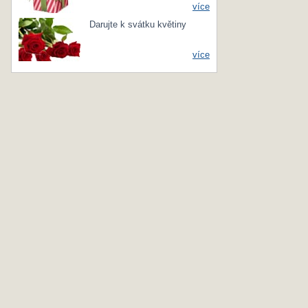
více
Darujte k svátku květiny
více