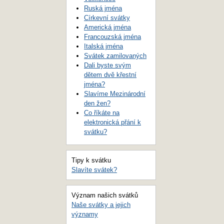
Ruská jména
Církevní svátky
Americká jména
Francouzská jména
Italská jména
Svátek zamilovaných
Dali byste svým
dětem dvě křestní
jména?
Slavíme Mezinárodní
den žen?
Co říkáte na
elektronická přání k
svátku?
Tipy k svátku
Slavíte svátek?
Význam našich svátků
Naše svátky a jejich
významy