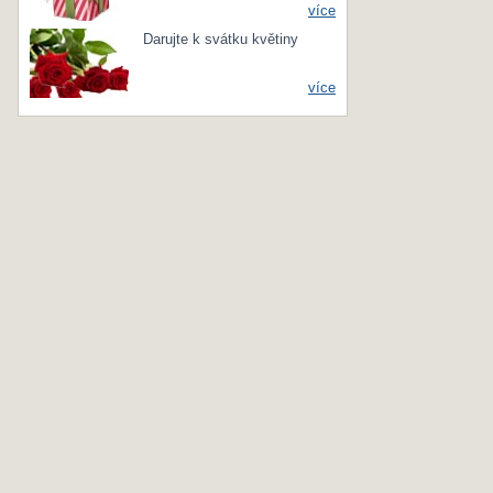
více
Darujte k svátku květiny
více