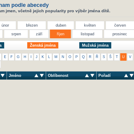
nam podle abecedy
 jmen, včetně jejich popularity pro výběr jména dítě.
únor
březen
duben
květen
červen
srpen
září
říjen
listopad
prosinec
a
Ženská jména
Mužská jména
E
F
G
H
I
J
K
L
M
N
O
P
Q
R
Ř
S
Š
T
U
V
Jméno
Oblíbenost
Pořadí