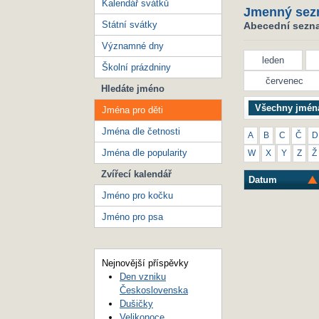
Kalendář svátků
Jmenný sez
Státní svátky
Abecední seznam
Významné dny
leden
Školní prázdniny
červenec
Hledáte jméno
Všechny jmén
Jména pro děti
Jména dle četnosti
A
B
C
Č
D
Jména dle popularity
W
X
Y
Z
Ž
Zvířecí kalendář
Datum
Jméno pro kočku
Jméno pro psa
Nejnovější příspěvky
Den vzniku
Československa
Dušičky
Velikonoce