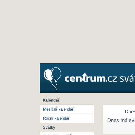
Kalendář
Měsíční kalendář
Dnes
Roční kalendář
Dnes má sv
Svátky