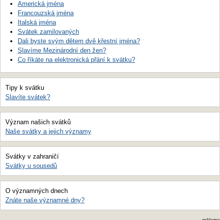
Americká jména
Francouzská jména
Italská jména
Svátek zamilovaných
Dali byste svým dětem dvě křestní jména?
Slavíme Mezinárodní den žen?
Co říkáte na elektronická přání k svátku?
Tipy k svátku
Slavíte svátek?
Význam našich svátků
Naše svátky a jejich významy
Svátky v zahraničí
Svátky u sousedů
O významných dnech
Znáte naše významné dny?
reklama