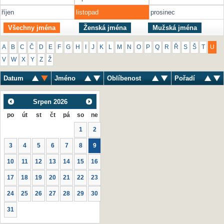
říjen
listopad
prosinec
Všechny jména
Ženská jména
Mužská jména
A
B
C
Č
D
E
F
G
H
I
J
K
L
M
N
O
P
Q
R
Ř
S
Š
T
U
V
W
X
Y
Z
Ž
Datum
Jméno
Oblíbenost
Pořadí
Srpen
2026
po
út
st
čt
pá
so
ne
1
2
3
4
5
6
7
8
9
10
11
12
13
14
15
16
17
18
19
20
21
22
23
24
25
26
27
28
29
30
31