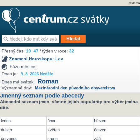
reklama
Přesný čas:
19
47
/ týden v roce:
32
Znamení Horoskopu:
Lev
Fáze měsíce:
Dnes je:
9. 8. 2026 Neděle
Roman
Dnes má svátek:
Významné dny:
Mezinárodní den původního obyvatelstva
Jmenný seznam podle abecedy
Abecední seznam jmen, včetně jejich popularity pro výběr jména
dítě.
leden
únor
březen
duben
květen
červen
červenec
srpen
září