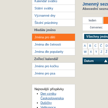
Kalendář svátků
Jmenný sez
Státní svátky
Abecední seznam
Významné dny
leden
Školní prázdniny
červenec
Hledáte jméno
Všechny jmén
Jména pro děti
Jména dle četnosti
A
B
C
Č
D
Jména dle popularity
W
X
Y
Z
Ž
Zvířecí kalendář
Datum
Jméno pro kočku
Jméno pro psa
Nejnovější příspěvky
Den vzniku
Československa
Dušičky
Velikonoce