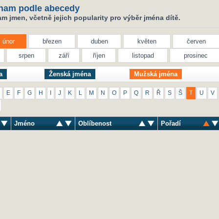
nam podle abecedy
 jmen, včetně jejich popularity pro výběr jména dítě.
únor
březen
duben
květen
červen
srpen
září
říjen
listopad
prosinec
a
Ženská jména
Mužská jména
E
F
G
H
I
J
K
L
M
N
O
P
Q
R
Ř
S
Š
T
U
V
Jméno
Oblíbenost
Pořadí