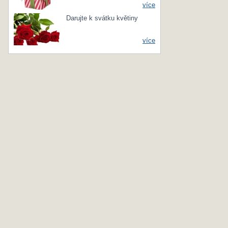
více
Darujte k svátku květiny
více