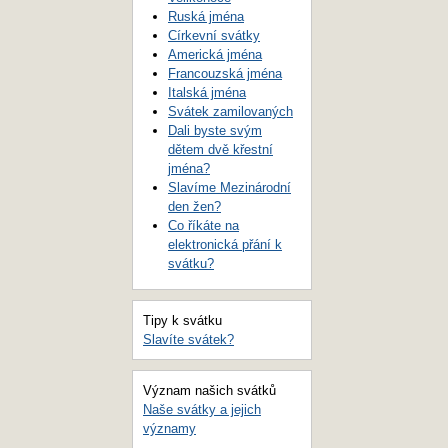
Ruská jména
Církevní svátky
Americká jména
Francouzská jména
Italská jména
Svátek zamilovaných
Dali byste svým
dětem dvě křestní
jména?
Slavíme Mezinárodní
den žen?
Co říkáte na
elektronická přání k
svátku?
Tipy k svátku
Slavíte svátek?
Význam našich svátků
Naše svátky a jejich
významy