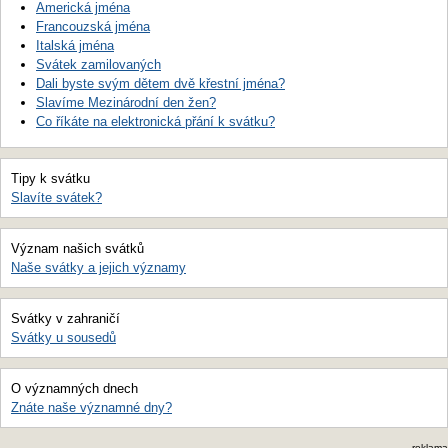
Americká jména
Francouzská jména
Italská jména
Svátek zamilovaných
Dali byste svým dětem dvě křestní jména?
Slavíme Mezinárodní den žen?
Co říkáte na elektronická přání k svátku?
Tipy k svátku
Slavíte svátek?
Význam našich svátků
Naše svátky a jejich významy
Svátky v zahraničí
Svátky u sousedů
O významných dnech
Znáte naše významné dny?
reklama