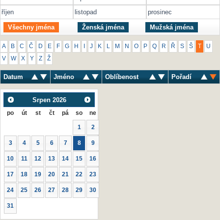
říjen
listopad
prosinec
Všechny jména
Ženská jména
Mužská jména
A
B
C
Č
D
E
F
G
H
I
J
K
L
M
N
O
P
Q
R
Ř
S
Š
T
U
V
W
X
Y
Z
Ž
Datum
Jméno
Oblíbenost
Pořadí
Srpen
2026
po
út
st
čt
pá
so
ne
1
2
3
4
5
6
7
8
9
10
11
12
13
14
15
16
17
18
19
20
21
22
23
24
25
26
27
28
29
30
31