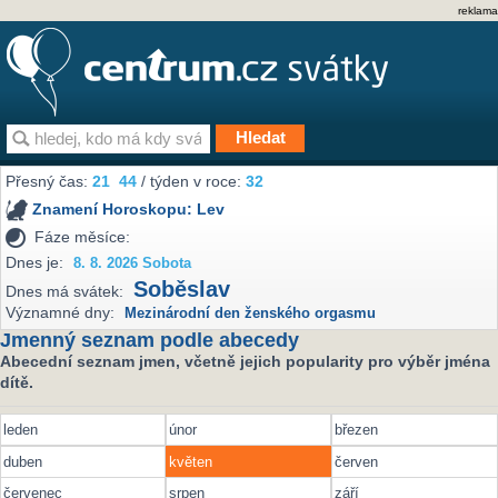
reklama
Přesný čas:
21
44
/ týden v roce:
32
Znamení Horoskopu:
Lev
Fáze měsíce:
Dnes je:
8. 8. 2026 Sobota
Soběslav
Dnes má svátek:
Významné dny:
Mezinárodní den ženského orgasmu
Jmenný seznam podle abecedy
Abecední seznam jmen, včetně jejich popularity pro výběr jména
dítě.
leden
únor
březen
duben
květen
červen
červenec
srpen
září