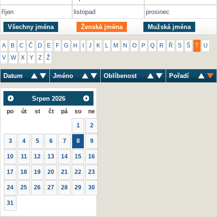
říjen
listopad
prosinec
Všechny jména
Ženská jména
Mužská jména
A
B
C
Č
D
E
F
G
H
I
J
K
L
M
N
O
P
Q
R
Ř
S
Š
T
U
V
W
X
Y
Z
Ž
Datum
Jméno
Oblíbenost
Pořadí
Srpen
2026
po
út
st
čt
pá
so
ne
1
2
3
4
5
6
7
8
9
10
11
12
13
14
15
16
17
18
19
20
21
22
23
24
25
26
27
28
29
30
31