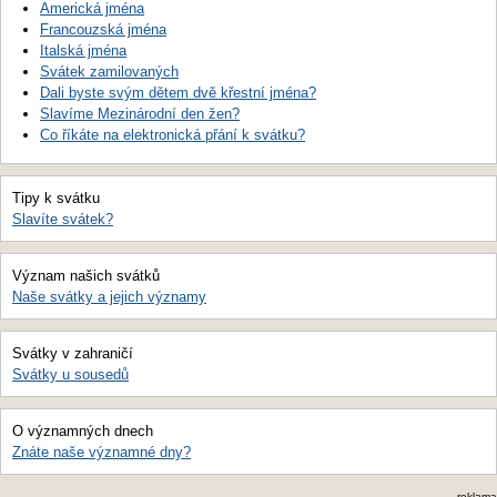
Americká jména
Francouzská jména
Italská jména
Svátek zamilovaných
Dali byste svým dětem dvě křestní jména?
Slavíme Mezinárodní den žen?
Co říkáte na elektronická přání k svátku?
Tipy k svátku
Slavíte svátek?
Význam našich svátků
Naše svátky a jejich významy
Svátky v zahraničí
Svátky u sousedů
O významných dnech
Znáte naše významné dny?
reklama