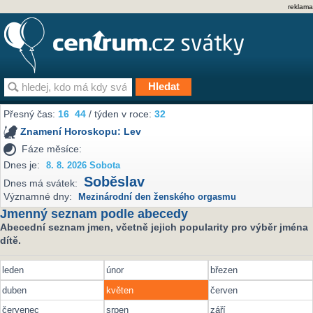
reklama
Přesný čas:
16
44
/ týden v roce:
32
Znamení Horoskopu:
Lev
Fáze měsíce:
Dnes je:
8. 8. 2026 Sobota
Soběslav
Dnes má svátek:
Významné dny:
Mezinárodní den ženského orgasmu
Jmenný seznam podle abecedy
Abecední seznam jmen, včetně jejich popularity pro výběr jména
dítě.
leden
únor
březen
duben
květen
červen
červenec
srpen
září