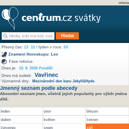
reklama
Přesný čas:
12
11
/ týden v roce:
33
Znamení Horoskopu:
Lev
Fáze měsíce:
Dnes je:
10. 8. 2026 Pondělí
Vavřinec
Dnes má svátek:
Významné dny:
Mezinárodní den baru Jekyll&Hyde
Jmenný seznam podle abecedy
Abecední seznam jmen, včetně jejich popularity pro výběr jména
dítě.
leden
únor
březen
duben
květen
červen
červenec
srpen
září