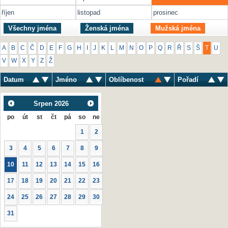
říjen
listopad
prosinec
Všechny jména
Ženská jména
Mužská jména
A
B
C
Č
D
E
F
G
H
I
J
K
L
M
N
O
P
Q
R
Ř
S
Š
T
U
V
W
X
Y
Z
Ž
Datum
Jméno
Oblíbenost
Pořadí
Srpen
2026
po
út
st
čt
pá
so
ne
1
2
3
4
5
6
7
8
9
10
11
12
13
14
15
16
17
18
19
20
21
22
23
24
25
26
27
28
29
30
31