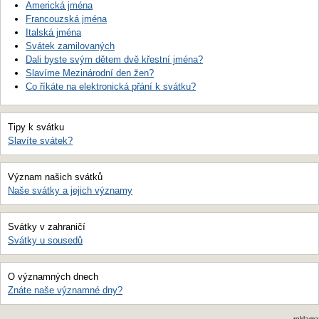
Americká jména
Francouzská jména
Italská jména
Svátek zamilovaných
Dali byste svým dětem dvě křestní jména?
Slavíme Mezinárodní den žen?
Co říkáte na elektronická přání k svátku?
Tipy k svátku
Slavíte svátek?
Význam našich svátků
Naše svátky a jejich významy
Svátky v zahraničí
Svátky u sousedů
O významných dnech
Znáte naše významné dny?
reklama