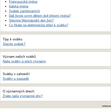
Francouzská jména
Italská jména
Svátek zamilovaných
Dali byste svým dětem dvě křestní jména?
Slavíme Mezinárodní den žen?
Co říkáte na elektronická přání k svátku?
Tipy k svátku
Slavíte svátek?
Význam našich svátků
Naše svátky a jejich významy
Svátky v zahraničí
Svátky u sousedů
O významných dnech
Znáte naše významné dny?
reklama