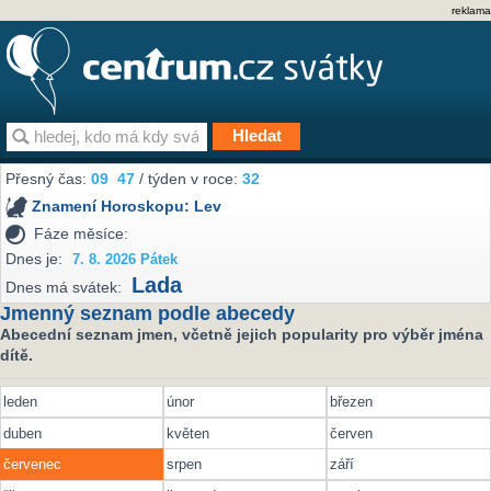
reklama
Přesný čas:
09
47
/ týden v roce:
32
Znamení Horoskopu:
Lev
Fáze měsíce:
Dnes je:
7. 8. 2026 Pátek
Lada
Dnes má svátek:
Jmenný seznam podle abecedy
Abecední seznam jmen, včetně jejich popularity pro výběr jména
dítě.
leden
únor
březen
duben
květen
červen
červenec
srpen
září