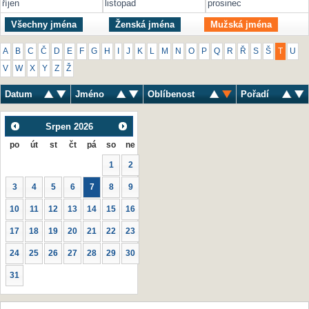
říjen
listopad
prosinec
Všechny jména
Ženská jména
Mužská jména
A
B
C
Č
D
E
F
G
H
I
J
K
L
M
N
O
P
Q
R
Ř
S
Š
T
U
V
W
X
Y
Z
Ž
Datum
Jméno
Oblíbenost
Pořadí
Srpen
2026
po
út
st
čt
pá
so
ne
1
2
3
4
5
6
7
8
9
10
11
12
13
14
15
16
17
18
19
20
21
22
23
24
25
26
27
28
29
30
31