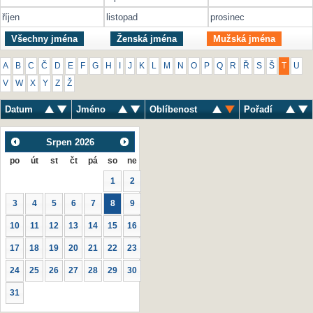
říjen
listopad
prosinec
Všechny jména
Ženská jména
Mužská jména
A
B
C
Č
D
E
F
G
H
I
J
K
L
M
N
O
P
Q
R
Ř
S
Š
T
U
V
W
X
Y
Z
Ž
Datum
Jméno
Oblíbenost
Pořadí
Srpen
2026
po
út
st
čt
pá
so
ne
1
2
3
4
5
6
7
8
9
10
11
12
13
14
15
16
17
18
19
20
21
22
23
24
25
26
27
28
29
30
31