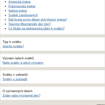
Americká jména
Francouzská jména
Italská jména
Svátek zamilovaných
Dali byste svým dětem dvě křestní jména?
Slavíme Mezinárodní den žen?
Co říkáte na elektronická přání k svátku?
Tipy k svátku
Slavíte svátek?
Význam našich svátků
Naše svátky a jejich významy
Svátky v zahraničí
Svátky u sousedů
O významných dnech
Znáte naše významné dny?
reklama