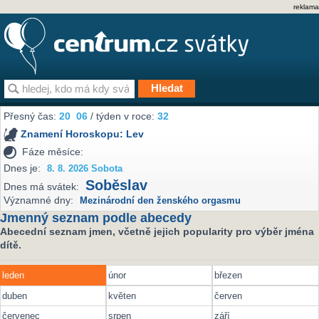
reklama
Přesný čas:
20
06
/ týden v roce:
32
Znamení Horoskopu:
Lev
Fáze měsíce:
Dnes je:
8. 8. 2026 Sobota
Soběslav
Dnes má svátek:
Významné dny:
Mezinárodní den ženského orgasmu
Jmenný seznam podle abecedy
Abecední seznam jmen, včetně jejich popularity pro výběr jména
dítě.
leden
únor
březen
duben
květen
červen
červenec
srpen
září