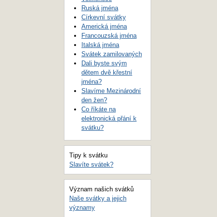
Ruská jména
Církevní svátky
Americká jména
Francouzská jména
Italská jména
Svátek zamilovaných
Dali byste svým
dětem dvě křestní
jména?
Slavíme Mezinárodní
den žen?
Co říkáte na
elektronická přání k
svátku?
Tipy k svátku
Slavíte svátek?
Význam našich svátků
Naše svátky a jejich
významy