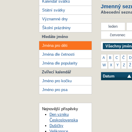
Kalendář svátků
Jmenný sez
Státní svátky
Abecední seznam
Významné dny
leden
Školní prázdniny
červenec
Hledáte jméno
Jména pro děti
Všechny jmén
Jména dle četnosti
A
B
C
Č
D
Jména dle popularity
W
X
Y
Z
Ž
Zvířecí kalendář
Datum
Jméno pro kočku
Jméno pro psa
Nejnovější příspěvky
Den vzniku
Československa
Dušičky
Velikonoce