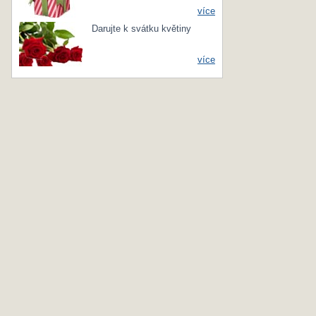
více
Darujte k svátku květiny
více