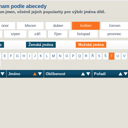
nam podle abecedy
 jmen, včetně jejich popularity pro výběr jména dítě.
únor
březen
duben
květen
červen
srpen
září
říjen
listopad
prosinec
a
Ženská jména
Mužská jména
E
F
G
H
I
J
K
L
M
N
O
P
Q
R
Ř
S
Š
T
U
V
Jméno
Oblíbenost
Pořadí