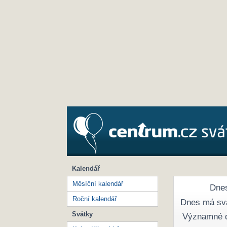
Kalendář
Měsíční kalendář
Dnes
Roční kalendář
Dnes má sv
Svátky
Významné 