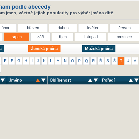
nam podle abecedy
 jmen, včetně jejich popularity pro výběr jména dítě.
únor
březen
duben
květen
červen
srpen
září
říjen
listopad
prosinec
a
Ženská jména
Mužská jména
E
F
G
H
I
J
K
L
M
N
O
P
Q
R
Ř
S
Š
T
U
V
Jméno
Oblíbenost
Pořadí