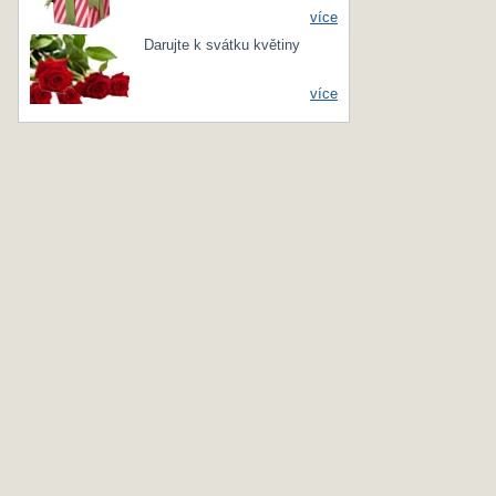
více
Darujte k svátku květiny
více