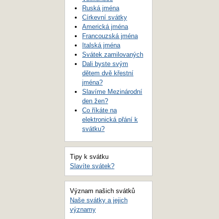
Ruská jména
Církevní svátky
Americká jména
Francouzská jména
Italská jména
Svátek zamilovaných
Dali byste svým
dětem dvě křestní
jména?
Slavíme Mezinárodní
den žen?
Co říkáte na
elektronická přání k
svátku?
Tipy k svátku
Slavíte svátek?
Význam našich svátků
Naše svátky a jejich
významy