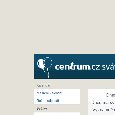
Kalendář
Měsíční kalendář
Dnes
Roční kalendář
Dnes má sv
Svátky
Významné 