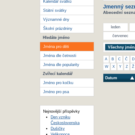
Kalendář svátků
Jmenný sez
Státní svátky
Abecední seznam
Významné dny
leden
Školní prázdniny
červenec
Hledáte jméno
Jména pro děti
Všechny jmén
Jména dle četnosti
A
B
C
Č
D
Jména dle popularity
W
X
Y
Z
Ž
Zvířecí kalendář
Datum
Jméno pro kočku
Jméno pro psa
Nejnovější příspěvky
Den vzniku
Československa
Dušičky
Velikonoce