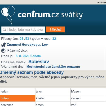
reklama
Přesný čas:
03
:
53
/ týden v roce:
32
Znamení Horoskopu:
Lev
Fáze měsíce:
Dnes je:
8. 8. 2026 Sobota
Soběslav
Dnes má svátek:
Významné dny:
Mezinárodní den ženského orgasmu
Jmenný seznam podle abecedy
Abecední seznam jmen, včetně jejich popularity pro výběr jména
dítě.
leden
únor
březen
duben
květen
červen
červenec
srpen
září