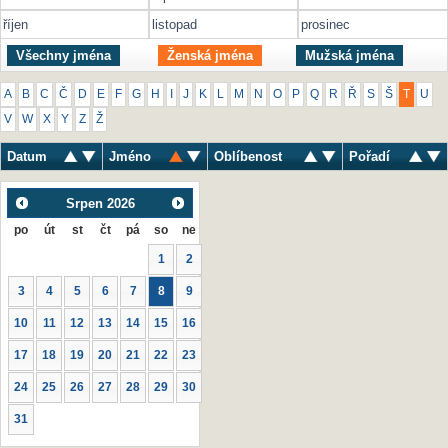
říjen
listopad
prosinec
Všechny jména
Ženská jména
Mužská jména
A
B
C
Č
D
E
F
G
H
I
J
K
L
M
N
O
P
Q
R
Ř
S
Š
T
U
V
W
X
Y
Z
Ž
Datum
Jméno
Oblíbenost
Pořadí
Srpen
2026
po
út
st
čt
pá
so
ne
1
2
3
4
5
6
7
8
9
10
11
12
13
14
15
16
17
18
19
20
21
22
23
24
25
26
27
28
29
30
31