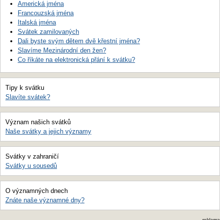
Americká jména
Francouzská jména
Italská jména
Svátek zamilovaných
Dali byste svým dětem dvě křestní jména?
Slavíme Mezinárodní den žen?
Co říkáte na elektronická přání k svátku?
Tipy k svátku
Slavíte svátek?
Význam našich svátků
Naše svátky a jejich významy
Svátky v zahraničí
Svátky u sousedů
O významných dnech
Znáte naše významné dny?
reklama