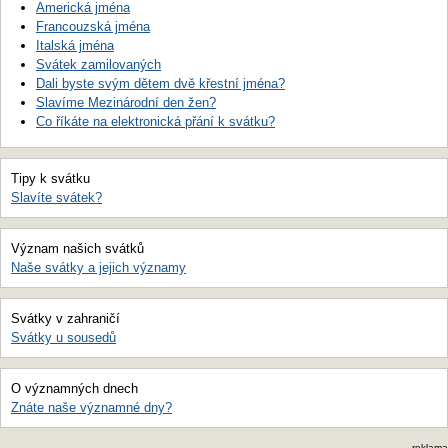
Americká jména
Francouzská jména
Italská jména
Svátek zamilovaných
Dali byste svým dětem dvě křestní jména?
Slavíme Mezinárodní den žen?
Co říkáte na elektronická přání k svátku?
Tipy k svátku
Slavíte svátek?
Význam našich svátků
Naše svátky a jejich významy
Svátky v zahraničí
Svátky u sousedů
O významných dnech
Znáte naše významné dny?
reklama