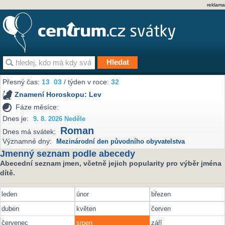
reklama
Přesný čas:
13
03
/ týden v roce:
32
Znamení Horoskopu:
Lev
Fáze měsíce:
Dnes je:
9. 8. 2026 Neděle
Roman
Dnes má svátek:
Významné dny:
Mezinárodní den původního obyvatelstva
Jmenný seznam podle abecedy
Abecední seznam jmen, včetně jejich popularity pro výběr jména
dítě.
leden
únor
březen
duben
květen
červen
červenec
srpen
září