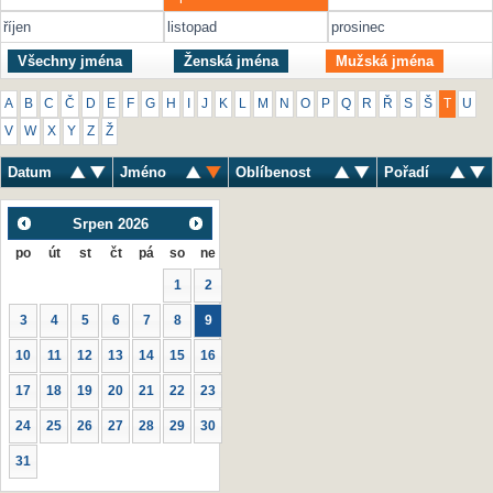
říjen
listopad
prosinec
Všechny jména
Ženská jména
Mužská jména
A
B
C
Č
D
E
F
G
H
I
J
K
L
M
N
O
P
Q
R
Ř
S
Š
T
U
V
W
X
Y
Z
Ž
Datum
Jméno
Oblíbenost
Pořadí
Srpen
2026
po
út
st
čt
pá
so
ne
1
2
3
4
5
6
7
8
9
10
11
12
13
14
15
16
17
18
19
20
21
22
23
24
25
26
27
28
29
30
31