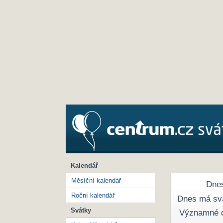
Kalendář
Měsíční kalendář
Dnes
Roční kalendář
Dnes má sv
Svátky
Významné 