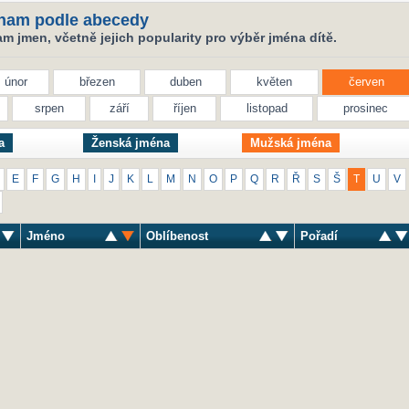
nam podle abecedy
 jmen, včetně jejich popularity pro výběr jména dítě.
únor
březen
duben
květen
červen
srpen
září
říjen
listopad
prosinec
a
Ženská jména
Mužská jména
E
F
G
H
I
J
K
L
M
N
O
P
Q
R
Ř
S
Š
T
U
V
Jméno
Oblíbenost
Pořadí